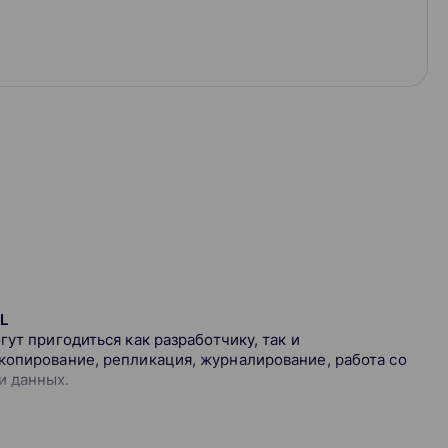
L
ут пригодиться как разработчику, так и
копирование, репликация, журналирование, работа со
и данных.
SQL, чтобы проектировать базы данных так, чтобы
ультате не оптимально заложенных основ.