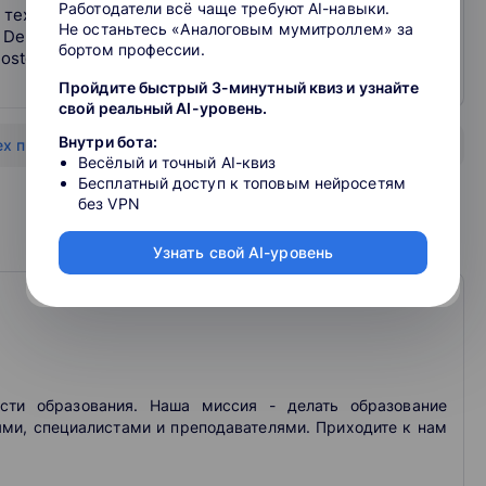
Работодатели всё чаще требуют AI-навыки.
 технических наук, разработка программного
Не останьтесь «Аналоговым мумитроллем» за
Delphi; проектирование и разработка баз данных:
бортом профессии.
ostgreSQL.Имеет 2 патента и 8 свидетельств о
Пройдите быстрый 3-минутный квиз и узнайте
свой реальный AI-уровень.
Внутри бота:
ех преподавателей
Весёлый и точный AI-квиз
Бесплатный доступ к топовым нейросетям
без VPN
Узнать свой AI-уровень
асти образования. Наша миссия - делать образование
ми, специалистами и преподавателями. Приходите к нам