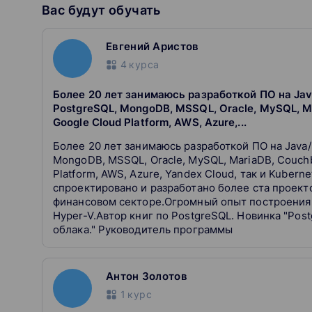
организовывать систему резервного копирова
Вас будут обучать
восстанавливать кластер после сбоя;
выяснять причины сбоев, блокировок и deadlo
использовать индексы, джойны и статистику 
Евгений Аристов
освоите синтаксис и особенности работы в Po
4
курса
изучите пути решения проблем работы с бол
Более 20 лет занимаюсь разработкой ПО на Java
Преимущества:
PostgreSQL, MongoDB, MSSQL, Oracle, MySQL, M
Google Cloud Platform, AWS, Azure,...
Знания с точки зрения практики, а не теории.
Более 20 лет занимаюсь разработкой ПО на Java/
Занятия на обновленной версии PostgreSQL.
MongoDB, MSSQL, Oracle, MySQL, MariaDB, Couchb
Интересные, сложные задачи в домашних зад
Platform, AWS, Azure, Yandex Cloud, так и Kubern
Преподаватели - практики.
спроектировано и разработано более ста проекто
финансовом секторе.Огромный опыт построения 
Hyper-V.Автор книг по PostgreSQL. Новинка "Post
облака." Руководитель программы
Антон Золотов
1
курс