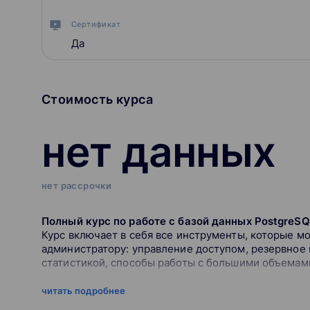
Сертификат
Да
Стоимость курса
нет данных
нет рассрочки
Полный курс по работе с базой данных PostgreSQ
Курс включает в себя все инструменты, которые мог
администратору: управление доступом, резервное 
статистикой, способы работы с большими объемам
Курс обеспечивает глубокое погружение в Postgre
читать подробнее
впоследствии не приходилось тушить пожары в рез