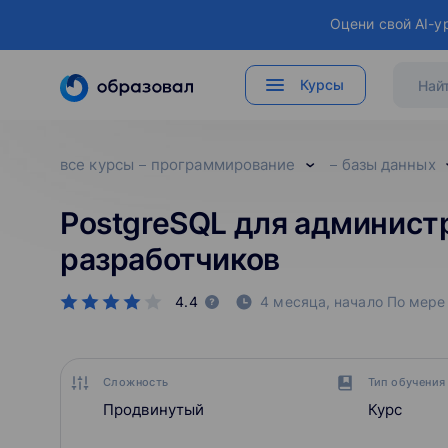
Оцени свой AI-у
Курсы
все курсы
программирование
базы данных
PostgreSQL для админист
разработчиков
4.4
4 месяца,
начало По мере
Сложность
Тип обучения
Продвинутый
Курс