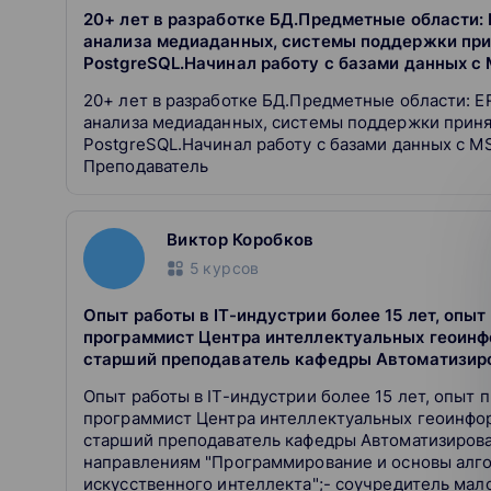
20+ лет в разработке БД.Предметные области: 
анализа медиаданных, системы поддержки пр
PostgreSQL.Начинал работу с базами данных с M
20+ лет в разработке БД.Предметные области: ER
анализа медиаданных, системы поддержки прин
PostgreSQL.Начинал работу с базами данных с MS
Преподаватель
Виктор Коробков
5
курсов
Опыт работы в IT-индустрии более 15 лет, опыт
программист Центра интеллектуальных геоинф
старший преподаватель кафедры Автоматизиро
Опыт работы в IT-индустрии более 15 лет, опыт 
программист Центра интеллектуальных геоинфо
старший преподаватель кафедры Автоматизирова
направлениям "Программирование и основы алго
искусственного интеллекта";- соучредитель ма