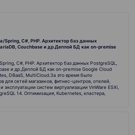
ния;
ck и решать эти проблемы;
для оптимизации производительности;
stgreSQL;
ьшими объемами данных в PostgreSQL.
/Spring, C#, PHP. Архитектор баз данных
ariaDB, Couchbase и др.Деплой БД как on-premise
Spring, C#, PHP. Архитектор баз данных PostgreSQL,
ase и др.Деплой БД как on-premise Google Cloud
аниях.
etes, DBaaS, MultiCloud.За это время было
в для сетей магазинов, фитнес-центров, отелей,
и эксплуатации систем виртуализации VmWare ESXi,
greSQL 14. Оптимизация, Kubernetes, кластера,