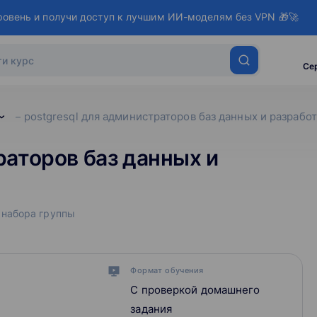
ровень и получи доступ к лучшим ИИ-моделям без VPN 🎁🚀
Се
postgresql для администраторов баз данных и разрабо
раторов баз данных и
 набора группы
Формат обучения
С проверкой домашнего
задания