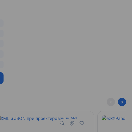
QL. Практика применения
имизация запросов
имизация
ирование. Мониторинг
оты