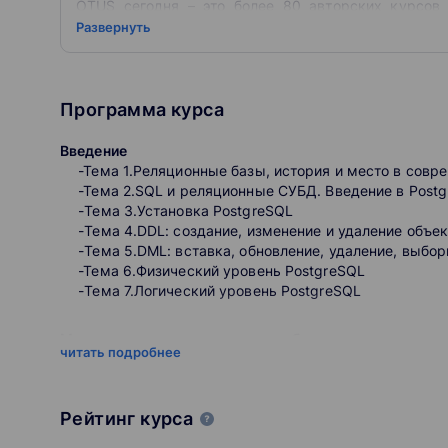
OTUS сегодня – это более 80 авторских курсов 
программирование, тестирование, инфраструкту
Развернуть
Science. И что важно, у нас есть программы для р
которые хотят освоить продвинутые навыки.
Наша миссия — делать обучение осмысленным, ре
компетенциями специалистов и возможностями пре
Программа курса
Введение
-Тема 1.Реляционные базы, история и место в совр
-Тема 2.SQL и реляционные СУБД. Введение в Post
-Тема 3.Установка PostgreSQL
-Тема 4.DDL: создание, изменение и удаление объек
-Тема 5.DML: вставка, обновление, удаление, выбор
-Тема 6.Физический уровень PostgreSQL
-Тема 7.Логический уровень PostgreSQL
Многоверсионность, журналы и блокировки
читать подробнее
-Тема 8.MVCC, vacuum и autovacuum.
-Тема 9.Журналы
-Тема 10.Блокировки
Рейтинг курса
-Тема 11.Семинар