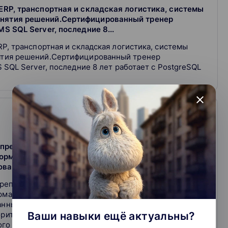
ERP, транспортная и складская логистика, системы
инятия решений.Сертифицированный тренер
S SQL Server, последние 8...
P, транспортная и складская логистика, системы
ятия решений.Сертифицированный тренер
 SQL Server, последние 8 лет работает с PostgreSQL
close
 преподавания более 20ти. В настоящее время:-
ормационных технологий (ЦИГИТ) ФГБОУ ВО "АГУ";-
ванных систем обработки информации и...
преподавания более 20ти. В настоящее время:-
рмационных технологий (ЦИГИТ) ФГБОУ ВО "АГУ";-
нных систем обработки информации и управления по
Ваши навыки ещё актуальны?
ритмизации", "Базы данных", "Системы
лого инновационного предприятия ООО "ФореСайс" -