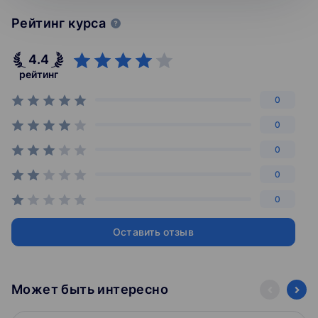
-Тема 8.Настройка лабораторной для второго модуля
Рейтинг курса
Сетевая безопасность
-Тема 9.Основные протоколы сетевые протоколы.
4.4
Разбор трафика
рейтинг
-Тема 10.Сетевая подсистема Windows
-Тема 11.Модификация пакетов и работа с их
0
структурой. Основные приемы при исследовании
сетевого трафика
0
-Тема 12.Сетевая подсистема Linux
0
-Тема 13.Сетевая подсистема Android
-Тема 14.Основные методы модификации трафика
0
-Тема 15.Атаки на сетевое взаимодействие
-Тема 16.Исследование возможностей стандартных
0
Файрволов операционных систем Linux, Windows
Оставить отзыв
Повышение привилегий
-Тема 17.Структура операционной системы Windows.
Основные механизмы разграничения доступа Часть 1
-Тема 18.Структура операционной системы Windows.
Может быть интересно
Основные механизмы разграничения доступа Часть 2
-Тема 19.Структура операционной системы Windows.