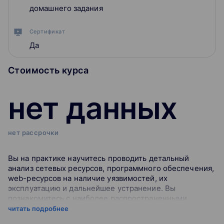
домашнего задания
Сертификат
Да
Стоимость курса
нет данных
нет рассрочки
Вы на практике научитесь проводить детальный
анализ сетевых ресурсов, программного обеспечения,
web-ресурсов на наличие уязвимостей, их
эксплуатацию и дальнейшее устранение. Вы
познакомитесь с наиболее распространенными
сценариями атак и в последствии будете без труда их
читать подробнее
распознавать.