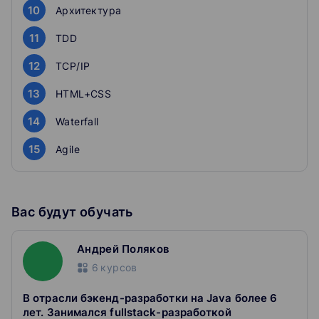
10
Архитектура
призван помочь тем, кто делает первые шаги в IT и
хочет быть готов к первым собеседованиям и работе в
11
TDD
проектах.
12
TCP/IP
13
HTML+CSS
14
Waterfall
15
Agile
Вас будут обучать
Андрей Поляков
6
курсов
В отрасли бэкенд-разработки на Java более 6
лет. Занимался fullstack-разработкой