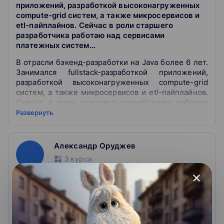
приложений, разработкой высоконагруженных
compute-grid систем, а также микросервисов и
etl-пайплайнов. Сейчас в роли старшего
разработчика работаю над сервисами
платежных систем...
В отрасли бэкенд-разработки на Java более 6 лет.
Занимался fullstack-разработкой приложений,
разработкой высоконагруженных compute-grid
систем, а также микросервисов и etl-пайплайнов.
Сейчас в роли старшего разработчика работаю
над сервисами платежных систем в Unlimint.Есть
Развернуть
опыт работы с сервисами Hadoop (HDFS, HBase),
оркестраторами (Airflow, Spring Cloud Data Flow),
MPP-базами (Cassandra, Greenplum,
Александр Оруджев
Clickhouse).Интересы: BigData, Blockchain,
3
курса
NFTОбразование: Master Degree in Computer
Science and IT, ЮУрГУ, факультет ВШЭКН.
close
Senior Software Engineer. В отрасли с 2006 года.
Долгое время занимался разработкой ИС для
информационного сопровождения бурения
нефтяных и газовых скважин. Преподаватель