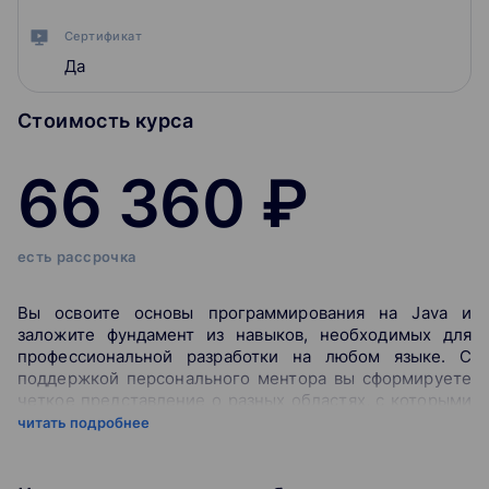
Сертификат
Да
Стоимость курса
66 360 ₽
есть рассрочка
Вы освоите основы программирования на Java и
заложите фундамент из навыков, необходимых для
профессиональной разработки на любом языке. С
поддержкой персонального ментора вы сформируете
четкое представление о разных областях, с которыми
соприкасается разработчик: основы архитектуры,
читать подробнее
тестирование, базы данных, алгоритмы и структуры
данных, умение отличать docker от виртуальной
машины, сети и т.д. После обучения вы сможете