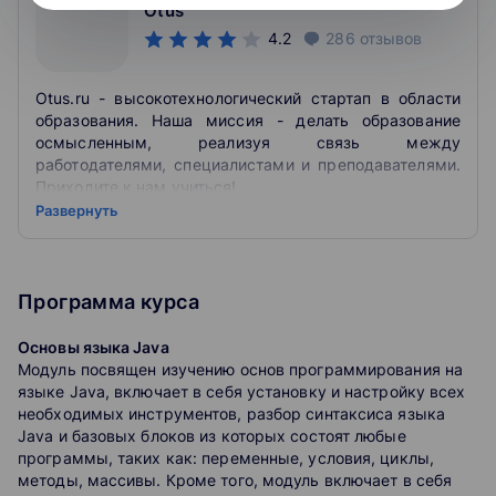
Otus
4.2
286
отзывов
Otus.ru - высокотехнологический стартап в области
образования. Наша миссия - делать образование
осмысленным, реализуя связь между
работодателями, специалистами и преподавателями.
Приходите к нам учиться!
Развернуть
OTUS сегодня – это более 80 авторских курсов для
IT-специалистов из разных направлений таких как
программирование, тестирование, инфраструктура,
информационная безопасность, управление и Data
Программа курса
Science. И что важно, у нас есть программы для
разных уровней подготовки от новичков до
Основы языка Java
профессионалов, которые хотят освоить продвинутые
Модуль посвящен изучению основ программирования на
навыки.
языке Java, включает в себя установку и настройку всех
Наша миссия — делать обучение осмысленным,
необходимых инструментов, разбор синтаксиса языка
реализуя взаимосвязь между ожиданиями
Java и базовых блоков из которых состоят любые
работодателей, компетенциями специалистов и
программы, таких как: переменные, условия, циклы,
возможностями преподавателей.
методы, массивы. Кроме того, модуль включает в себя