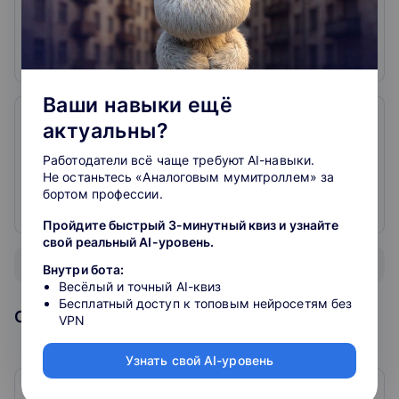
Senior Software Engineer. В отрасли с 2006 года.
Долгое время занимался разработкой ИС для
информационного сопровождения бурения
нефтяных и газовых скважин. Преподаватель
Ваши навыки ещё
Михаил Ронжин
актуальны?
1
курс
Работодатели всё чаще требуют AI-навыки.
Не останьтесь «Аналоговым мумитроллем» за
Преподаватель
бортом профессии.
Преподаватель
Пройдите быстрый 3-минутный квиз и узнайте
свой реальный AI-уровень.
Показать всех преподавателей
Внутри бота:
Весёлый и точный AI-квиз
Бесплатный доступ к топовым нейросетям без
Образовательная организация
VPN
Узнать свой AI-уровень