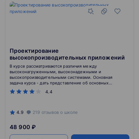
Проектирование
высокопроизводительных приложений
В курсе рассматриваются различия между
высоконагруженными, высоконадежными и
высокопроизводительными системами. Основная
задача курса - дать представление об основных
понятиях, принципах и подходах, используемых при
4.4
проектировании высокопроизводительных систем.
Курс будет полезен не только архитекторам, но и
руководителям проектов разработки, ведущим
разработчикам.
4.9
219
отзывов
о школе
48 900 ₽