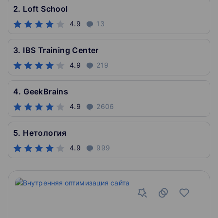
2. Loft School
4.9
13
3. IBS Training Center
4.9
219
4. GeekBrains
4.9
2606
5. Нетология
4.9
999