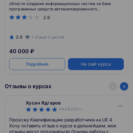
области создания информационных систем на базе
программных средств автоматизированного
проектирования – low code Платформы,
2.9
разработанной ООО «Гриндата» (далее - Платформа
GD).
3.8
1
отзыв
о школе
40 000 ₽
Подробнее
На сайт курса
Отзывы о курсах
Хусан Ядгаров
09.09.2021
г.
Прохожу Квалификацию разработчика на UE 4
Хочу оставить отзыв о курсе в дальнейшем, мои
отзывы могут пополняться) Основы работы с