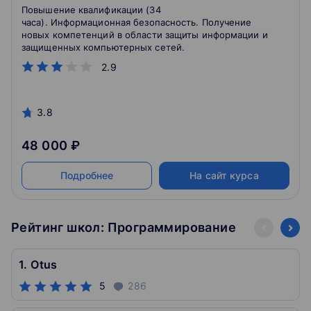
использованием современных DLP
Повышение квалификации (34
технологий (с учетом стандарта
часа). Информационная безопасность. Получение
Ворлдскиллс по компетенции
новых компетенций в области защиты информации и
защищенных компьютерных сетей.
«Корпоративная защита от внутренних
угроз информационной безопасности»)
2.9
3.8
48 000 ₽
Подробнее
На сайт курса
Рейтинг школ: Программирование
1. Otus
5
286