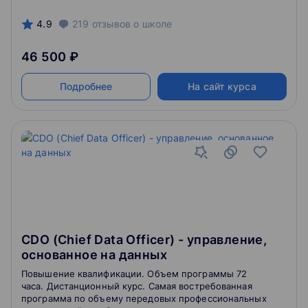
Hibernate, Spring) и Git. Курс в первую очередь
ориентирован на разбор характерных ошибок,
4.9
219
отзывов
о школе
допускаемых при сдаче сертификационного теста.
46 500 ₽
Подробнее
На сайт курса
CDO (Chief Data Officer) - управление,
основанное на данных
Повышение квалификации. Объем программы 72
часа. Дистанционный курс. Самая востребованная
программа по объему передовых профессиональных