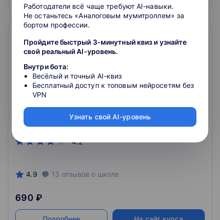
Работодатели всё чаще требуют AI-навыки.
Не останьтесь «Аналоговым мумитроллем» за
бортом профессии.
Пройдите быстрый 3-минутный квиз и узнайте
свой реальный AI-уровень.
Внутри бота:
Весёлый и точный AI-квиз
Бесплатный доступ к топовым нейросетям без
VPN
Koa.js
Узнать свой AI-уровень
Koa.js — фреймворк нового поколения для
приложений на Node.js.
4.2
4.9
13
отзывов
о школе
690 ₽
Подробнее
На сайт курса