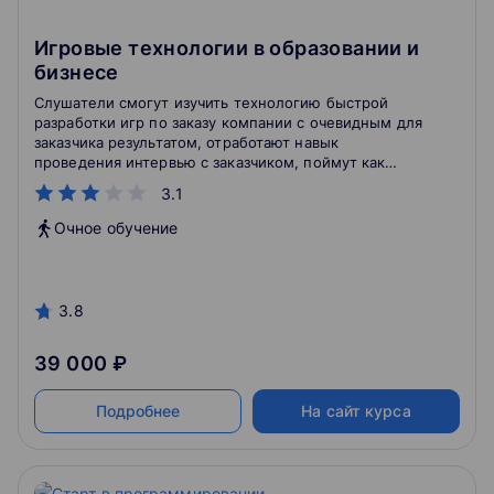
Игровые технологии в образовании и
бизнесе
Слушатели смогут изучить технологию быстрой
разработки игр по заказу компании с очевидным для
заказчика результатом, отработают навык
проведения интервью с заказчиком, поймут как
использовать алгоритм разработки авторской игры
3.1
для бизнес-целей, получат инструменты для
проведения игр с большими группами, освоят
Очное обучение
шаблон разработки игры для актуальных задач
развития компании.
3.8
39 000 ₽
Подробнее
На сайт курса