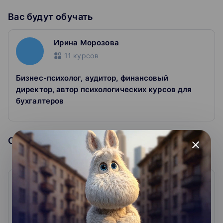
Скачиваете сертификат
Вас будут обучать
Покажите работодателю, что подтянулись в теме.
Ирина Морозова
11
курсов
Бизнес-психолог, аудитор, финансовый
директор, автор психологических курсов для
бухгалтеров
Образовательная организация
close
Центр обучения Клерк
0
0
отзывов