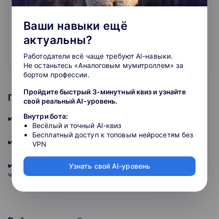
Онлайн-курсы для бухгалтеров, официальное
повышение квалификации, вебинары, практикумы с
Ваши навыки ещё
лучшими лекторами страны.
Только нужные темы: налоги, проверки, бухучёт,
актуальны?
налоговая оптимизация, кадры, право
Работодатели всё чаще требуют AI-навыки.
Официальные удостоверения, курсы и мастер-
Развернуть
Не останьтесь «Аналоговым мумитроллем» за
классы с лучшими лекторами страны и
бортом профессии.
профпереподготовка для бухгалтера и
предпринимателя
Пройдите быстрый 3-минутный квиз и узнайте
Программа курса
свой реальный AI-уровень.
Внутри бота:
✔️Что должно быть в резюме бухгалтера.
Весёлый и точный AI-квиз
Бесплатный доступ к топовым нейросетям без
✔️Разберем 3 ошибки при составлении резюме.
VPN
✔️Узнаете 2 главных нюанса сопроводительного письма,
Узнать свой AI-уровень
чтобы вас пригласили на собеседование.