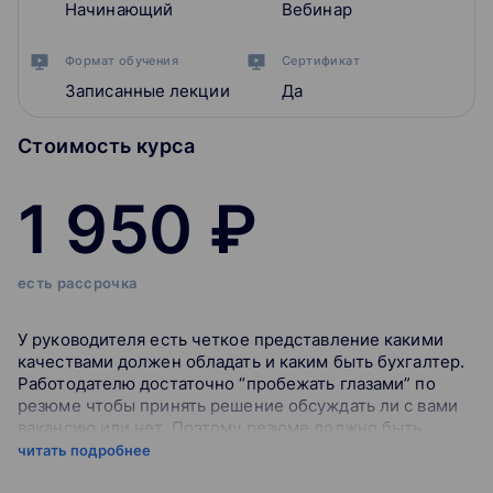
Начинающий
Вебинар
Формат обучения
Сертификат
Записанные лекции
Да
Стоимость курса
1 950 ₽
есть рассрочка
У руководителя есть четкое представление какими
качествами должен обладать и каким быть бухгалтер.
Работодателю достаточно “пробежать глазами” по
резюме чтобы принять решение обсуждать ли с вами
вакансию или нет. Поэтому резюме должно быть
составлено так, чтобы привлечь внимание
читать подробнее
работодателя. Как это сделать чтобы сменить работу