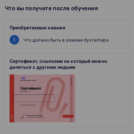
или найти себе подработку расскажем на вебинаре.
Что вы получите после обучения
На вебинаре:
Приобретаемые навыки
✔️Что должно быть в резюме бухгалтера.
1
Что должно быть в резюме бухгалтера
✔️Разберем 3 ошибки при составлении резюме.
✔️Узнаете 2 главных нюанса сопроводительного
Сертификат, ссылками на который можно
письма, чтобы вас пригласили на собеседование.
делиться с другими людьми
Как проходит обучение
Смотрите выступление
Эксперт на примерах разбирает темы.
Задаете вопросы
Прямо в чате во время вебинара.
Получаете запись лекции
Можете пересмотреть материал, если нужно.