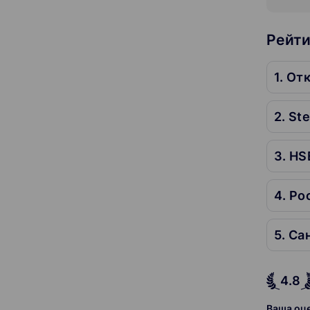
Рейти
1. От
2. St
3. HS
4.8
Ваша оц