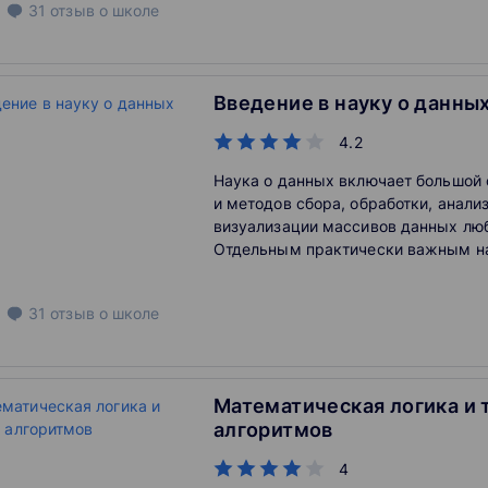
31
отзыв
о школе
продвинутого уровня. Магистранты
Макроэкономику в бакалавриате с
курса, смогут освежить свои базо
по этой дисциплине.
Введение в науку о данны
4.2
Наука о данных включает большой 
и методов сбора, обработки, анализ
визуализации массивов данных лю
Отдельным практически важным н
данной науки является работа с б
с помощью новых принципов матем
31
отзыв
о школе
вычислительного моделирования, к
классические методы перестают ра
невозможности их масштабировани
курс призван помочь обучающемус
Математическая логика и 
основы предметной области через 
алгоритмов
решение типичных задач, с которы
исследователь в области науки о 
4
столкнуться в своей работе. Чтобы