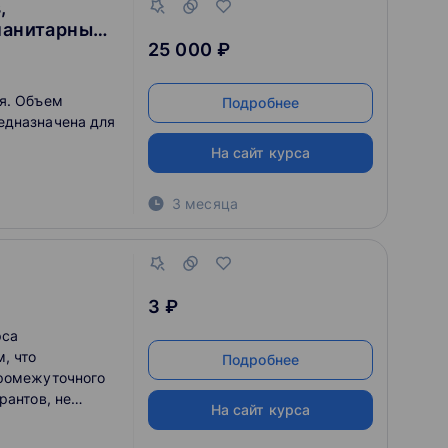
,
уманитарным
25 000 ₽
я. Объем
Подробнее
едназначена для
На сайт курса
3 месяца
3 ₽
рса
, что
Подробнее
промежуточного
рантов, не
На сайт курса
 образования,
кроэкономику