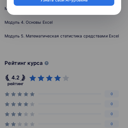
Любой пользователь может совершенно бесплатно и в
universities in the world and is the best in Russia. At
любое время проходить курсы от ведущих
Модуль 3. Законы распределения
present, St Petersburg University offers 418 academic
университетов России, а студенты российских вузов
programmes, including the most advanced areas and
смогут засчитать результаты обучения в своем
Модуль 4. Основы Excel
fields of study. The certificate of successful completion
университете.
of offered online courses gives five additional points
when applying for master’s and doctoral programmes at
Модуль 5. Математическая статистика средствами Excel
St Petersburg University.
Рейтинг курса
4.2
рейтинг
0
0
0
0