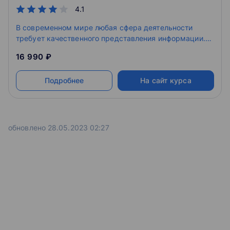
4.1
В современном мире любая сфера деятельности
требует качественного представления информации.
Яркость, легкость и доступность изложения – залог
16 990 ₽
успеха выступающего. Выбор подходящего софта -
задача, от решения которой зависит, как минимум,
Подробнее
На сайт курса
половина успеха. Программа должна обладать
огромным функционалом и одновременно интуитивно
понятным интерфейсом. Именно PowerPoint отвечает
этим требованиям.
обновлено 28.05.2023 02:27