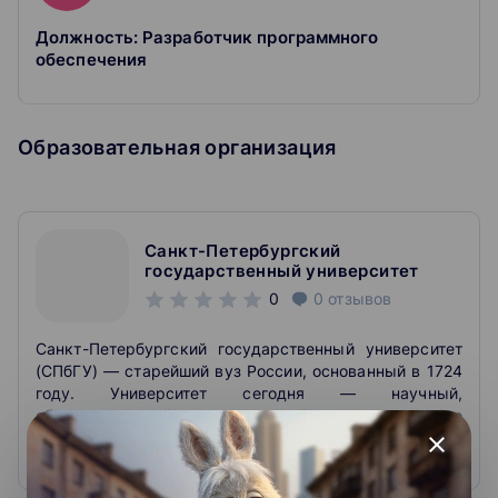
Должность: Разработчик программного
обеспечения
Образовательная организация
Санкт-Петербургский
государственный университет
0
0
отзывов
Санкт-Петербургский государственный университет
(СПбГУ) — старейший вуз России, основанный в 1724
году. Университет сегодня — научный,
образовательный и культурный центр мирового
значения, неизменно входящий во все
close
международные рейтинги вузов. В номинации
Развернуть
взаимодействие с работодателями QS Graduate