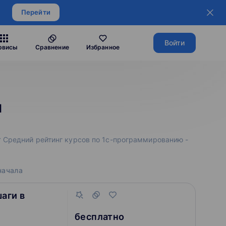
Перейти
Войти
рвисы
Сравнение
Избранное
я
 Средний рейтинг курсов по 1с-программированию -
начала
аги в
бесплатно