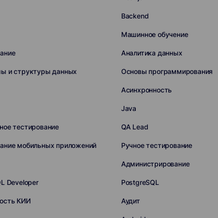
Backend
ы
Машинное обучение
ание
Аналитика данных
мы и структуры данных
Основы программирования
Асинхронность
Java
ное тестирование
QA Lead
вание мобильных приложений
Ручное тестирование
Администрирование
QL Developer
PostgreSQL
ость КИИ
Аудит