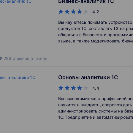
Бизнес-аналитик 1С
4.2
Вы научитесь понимать устройств
продуктов 1С, составлять ТЗ на ра
общаться с бизнесом и программис
языке, а также моделировать бизн
перекладывать их на механизмы си
286
отзывов
о школе
Основы аналитики 1C
4.4
Вы познакомитесь с профессией ан
научитесь внедрять, сопровождать
администрировать системы на баз
1С:Предприятие и автоматизироват
Сможете выполнять несложные зад
продолжить обучение на продвинут