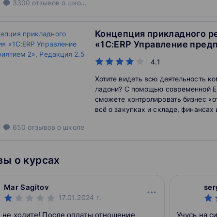
3300
отзывов
о школе
Концепция прикладного р
«1С:ERP Управление предп
Редакция 2.5
4.1
Хотите видеть всю деятельность ко
ладони? С помощью современной 
сможете контролировать бизнес «от
всё о закупках и складе, финансах 
планировании, задачах и зарплате 
650
отзывов
о школе
1С:ERP это реально! Пройдите наш
курс и научитесь работать с «1С:E
предприятием 2.5»!
ы о курсах
Mar Sagitov
ser
17.01.2024
г.
 не ходите! После оплаты отношение
Учусь на с