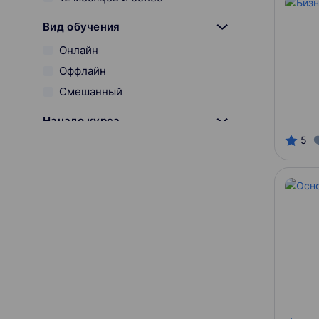
Вид обучения
Онлайн
Оффлайн
Смешанный
Начало курса
5
Онлайн-платформы
Skillbox
SkillFactory
Нетология
Специалист
Разработчик курса