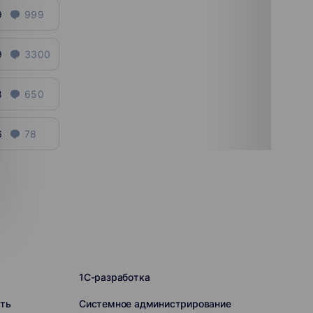
9
999
9
3300
8
650
6
78
1C-разработка
ть
Системное администрирование