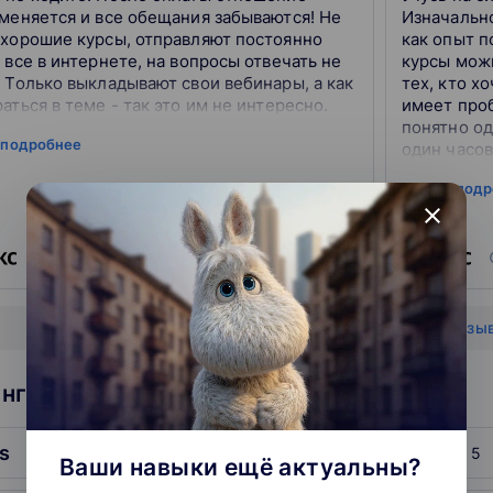
 меняется и все обещания забываются! Не
Изначально
 хорошие курсы, отправляют постоянно
как опыт п
 все в интернете, на вопросы отвечать не
курсы мож
 Только выкладывают свои вебинары, а как
тех, кто х
аться в теме - так это им не интересно.
имеет про
понятно од
 подробнее
один часов
вебинара).
читать под
пробегается
close
источник
0
0
Показать все отзы
нг школ: Программирование
us
5
Ваши навыки ещё актуальны?