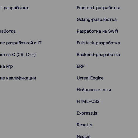
pt-разработка
Frontend-разработка
Golang-разработка
работка
Разработка на Swift
ие разработкой и IT
Fullstack-разработка
ка на C (C#, C++)
Backend-разработка
ка игр
ERP
ие квалификации
Unreal Engine
Нейронные сети
HTML+CSS
Express.js
React.js
Nest.js