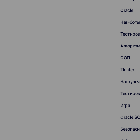
Oracle
Чат-бот
Тестиров
Алгорит
ООП
Tkinter
Нагрузоч
Тестиро
Игра
Oracle S
Безопасн