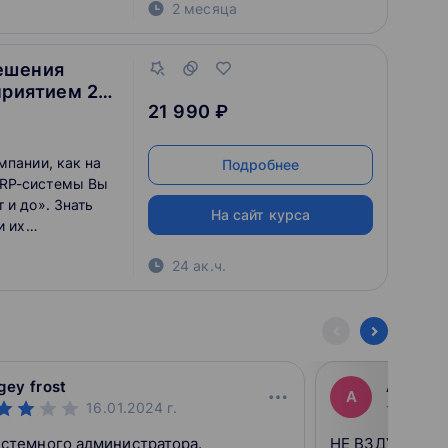
2 месяца
ешения
риятием 2»,
21 990 ₽
мпании, как на
Подробнее
ERP-системы Вы
 и до». Знать
На сайт курса
и их
персонала – с
24 ак.ч.
 авторизованный
RP Управление
gey frost
Андрей
А
16.01.2024
г.
истемного администратора.
НЕ ВЗДУМАЙТЕ!