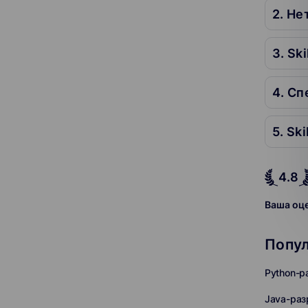
2. Не
3. Ski
4. С
5. Ski
4.8
Ваша оц
Попу
Python-р
Java-раз