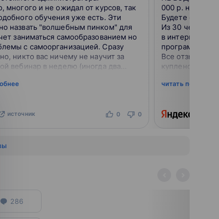
, многого и не ожидал от курсов, так
000 р. не больш
одобного обучения уже есть. Эти
Будете сильно 
но назвать "волшебным пинком" для
Из 30 человек 
очет заниматься самообразованием но
в интернете бе
блемы с самоорганизацией. Сразу
программы, не 
но, никто вас ничему не научит за
Все отзывы, ко
ой вебинар в неделю (иногда два
куплено у агент
 По сути, на вебинаре преподаватель
встречал, чтоб
робнее
читать подробне
 п...
источник
ист
0
0
вы
286