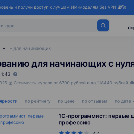
ровень и получи доступ к лучшим ИИ-моделям без VPN 🎁🚀
Се
для начинающих
ванию для начинающих с нул
1:43
026 💰 Стоимость курсов от 6700 рублей и до 118440 рублей 
лярности
по рейтингу
по цене
по отзывам
по дате 
1С-программист: первые ш
профессию
4.4