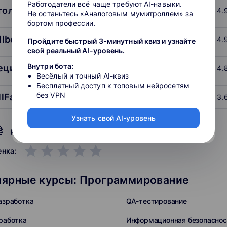
Работодатели всё чаще требуют AI-навыки.
тология
4.
Не останьтесь «Аналоговым мумитроллем» за
бортом профессии.
llbox
4.
Пройдите быстрый 3-минутный квиз и узнайте
свой реальный AI-уровень.
Внутри бота:
пециалист
4.
Весёлый и точный AI-квиз
Бесплатный доступ к топовым нейросетям
без VPN
llFactory
3.
Узнать свой AI-уровень
рейтинг подборки
grade
grade
grade
grade
grade
енка:
лярные курсы: Программирование
азработка
QA-тестирование
работка
Информационная безопаснос