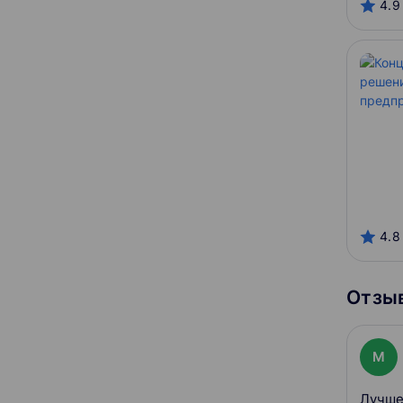
4.9
Otus
Skillbox
Нетология
Специалист
SkillFactory
Гарантия трудоустройства
Отсутствует
Содействие
4.8
С сертификатом
Отзыв
Можно в рассрочку
M
Лучше