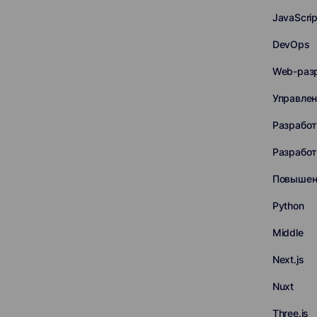
JavaScri
DevOps
Web-раз
Управлен
Разработ
Разработ
Повышен
Python
Middle
Next.js
Nuxt
Three.js