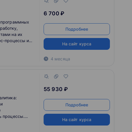
6 700 ₽
о программных
зработку,
Подробнее
тами на их
ес-процессы и
На сайт курса
стем 1С.
4 месяца
55 930 ₽
алитика:
 и
Подробнее
е
ь процессы.
На сайт курса
ачи или
ом уровне.