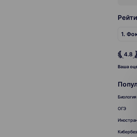
Рейти
1. Ф
4.8
Ваша оц
Попул
Биология
ОГЭ
Иностра
Кибербез