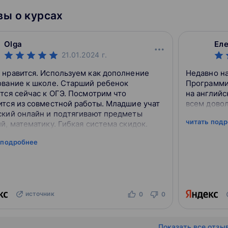
самых разных коллективах, начина
ы о курсах
группы и заканчивая симфоническ
Ждём всех любителей включить му
наушниках погромче и унестись в 
Olga
Ел
21.01.2024
г.
 нравится. Используем как дополнение
Недавно на
ование к школе. Старший ребенок
Программи
тся сейчас к ОГЭ. Посмотрим что
на английс
ится из совместной работы. Младшие учат
всем дово
ский онлайн и подтягивают предметы
читать под
й, математику. Гибкая система скидок.
 подробнее
источник
0
0
Показать все отзы