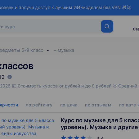
ровень и получи доступ к лучшим ИИ-моделям без VPN 🎁🚀
Се
редметы 5-9 класс
музыка
классов
02
 2026 💴 Стоимость курсов от рублей и до 0 рублей 🥇 Средни
лярности
по рейтингу
по цене
по отзывам
по дате 
Курс по музыке для 5 клас
уровень). Музыка и други
искусства.
4.4