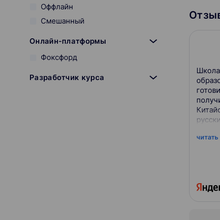
Оффлайн
Отзыв
Смешанный
Онлайн-платформы
Фоксфорд
Школа
Разработчик курса
образ
готови
Фоксфорд
получ
Китай
Гарантия трудоустройства
русски
Отсутствует
читать
С сертификатом
Можно в рассрочку