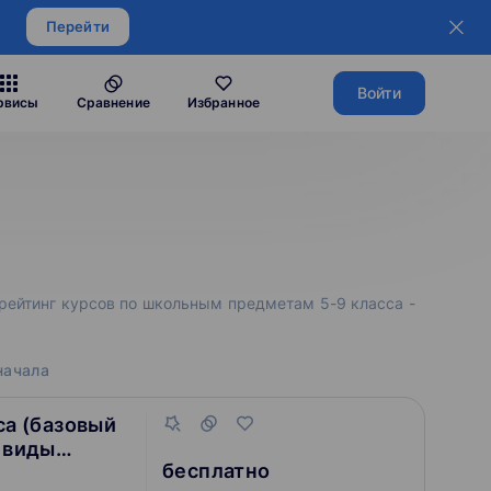
Перейти
Войти
рвисы
Сравнение
Избранное
й рейтинг курсов по школьным предметам 5-9 класса -
начала
са (базовый
е виды
бесплатно