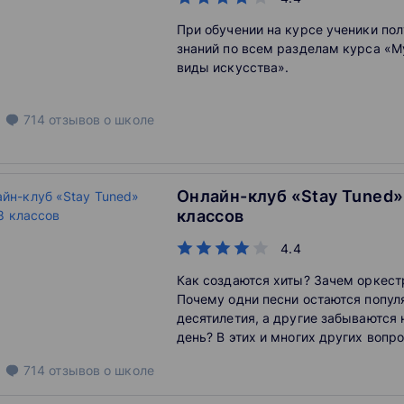
При обучении на курсе ученики по
знаний по всем разделам курса «М
виды искусства».
714
отзывов
о школе
Онлайн-клуб «Stay Tuned»
классов
4.4
Как создаются хиты? Зачем оркес
Почему одни песни остаются попу
десятилетия, а другие забываются
день? В этих и многих других вопр
вместе разбираться в музыкально
714
отзывов
о школе
под руководством Валерии Прикла
за свою музыкальную карьеру успе