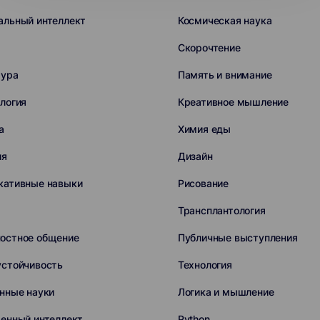
альный интеллект
Космическая наука
Скорочтение
тура
Память и внимание
логия
Креативное мышление
а
Химия еды
ия
Дизайн
кативные навыки
Рисование
Трансплантология
остное общение
Публичные выступления
устойчивость
Технология
нные науки
Логика и мышление
енный интеллект
Python