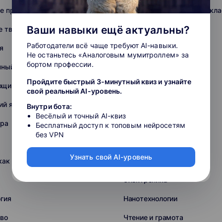
е предметы 5-9 класс
Школьные предметы 1-4 кла
Ваши навыки ещё актуальны?
е творчество
ВПР 10-11 класс
Работодатели всё чаще требуют AI-навыки.
я
Химия
Не останьтесь «Аналоговым мумитроллем» за
бортом профессии.
нный язык
Математика
Пройдите быстрый 3-минутный квиз и узнайте
щий мир
Русский язык
свой реальный AI-уровень.
ий язык
Немецкий язык
Внутри бота:
Весёлый и точный AI-квиз
ура
Информатика
Бесплатный доступ к топовым нейросетям
без VPN
Японский язык
Узнать свой AI-уровень
как иностранный (РКИ)
Итальянский язык
Электроника
гия
Нанотехнологии
во
Чтение и грамота