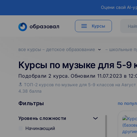
Оцени свой AI-у
Курсы
все курсы
детское образование
школьные п
Курсы по музыке для 5-9 
Подобрали
2
‌
курса
.
Обновили 11.07.2023 в 12:
🔝 ТОП-2 курсов по музыке для 5-9 классов на Август
4.38 балла
Фильтры
по попу
Уровень сложности
Начинающий