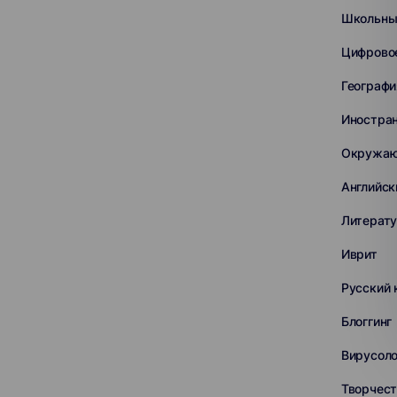
Школьны
Цифрово
Географи
Иностра
Окружаю
Английск
Литерат
Иврит
Русский 
Блоггинг
Вирусоло
Творчест