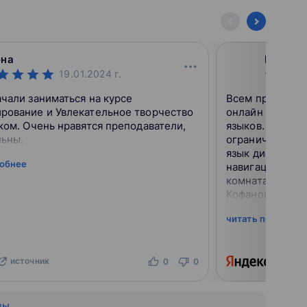
я с кавер-
им оркестром.
зыку в
далёкие миры!
ена
Юрий Т
19.01.2024
г.
чали заниматься на курсе
Всем привет! В
рование и Увлекательное творчество
онлайн образов
ком. Очень нравятся преподаватели,
языков. Однако
льны.
ограничения и 
язык дистантом
робнее
навигация, соб
комната! По мо
Кофанова - ТОП
читать подробне
источник
ист
0
0
вы