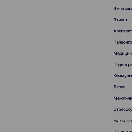
Эмоцион
Этикет
Архитек
Палеонто
Медицин
Педиатр
Коммуни
Лепка
Межличн
Стрессо
Естестве
Искусств