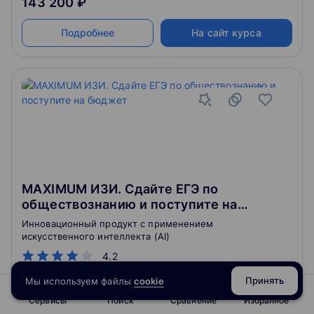
143 200 ₽
Подробнее
На сайт курса
MAXIMUM ИЗИ. Сдайте ЕГЭ по
обществознанию и поступите на
бюджет
Инновационный продукт с применением
искусственного интеллекта (AI)
4.2
Принять
Мы используем файлы
cookie
Сервисы
Поиск
Сравнение
Избранное
4.9
180
отзывов
о школе