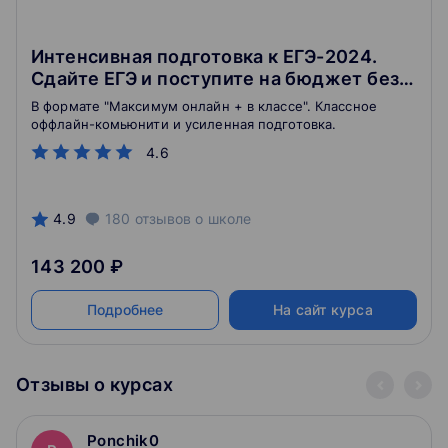
Интенсивная подготовка к ЕГЭ-2024.
Сдайте ЕГЭ и поступите на бюджет без
стресса
В формате "Максимум онлайн + в классе". Классное
оффлайн-комьюнити и усиленная подготовка.
4.6
4.9
180
отзывов
о школе
143 200 ₽
Подробнее
На сайт курса
Отзывы о курсах
Ponchik0