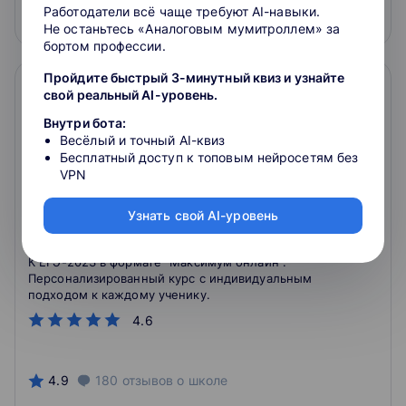
Работодатели всё чаще требуют AI-навыки.
Подробнее
На сайт курса
Не останьтесь «Аналоговым мумитроллем» за
бортом профессии.
Пройдите быстрый 3-минутный квиз и узнайте
свой реальный AI-уровень.
Внутри бота:
Весёлый и точный AI-квиз
Бесплатный доступ к топовым нейросетям без
VPN
Узнать свой AI-уровень
Продвинутый курс подготовки. Всё, что
нужно для ЕГЭ на 100 баллов
К ЕГЭ-2023 в формате "Максимум онлайн".
Персонализированный курс с индивидуальным
подходом к каждому ученику.
4.6
4.9
180
отзывов
о школе