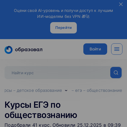
Оцени свой AI-уровень и получи доступ к лучшим
ИИ-моделям без VPN 🎁🚀
Перейти
Войти
 курсы
детское образование
егэ
обществознание
Курсы ЕГЭ по
обществознанию
Подобрали
41
‌
курс
.
Обновили 25.12.2025 в 09:39