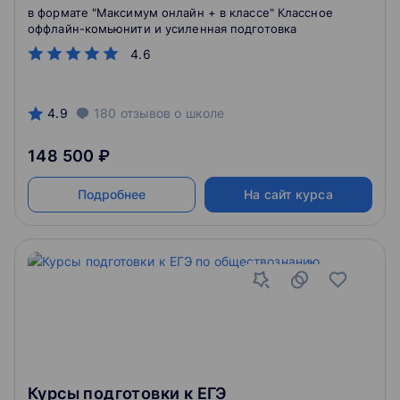
стресса. 10 класс
в формате "Максимум онлайн + в классе" Классное
оффлайн-комьюнити и усиленная подготовка
4.6
4.9
180
отзывов
о школе
148 500 ₽
Подробнее
На сайт курса
Курсы подготовки к ЕГЭ