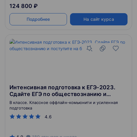
124 800 ₽
Подробнее
На сайт курса
Интенсивная подготовка к ЕГЭ-2023.
Сдайте ЕГЭ по обществознанию и
поступите на бюджет
В классе. Классное оффлайн-комьюнити и усиленная
подготовка
4.6
4.9
180
отзывов
о школе