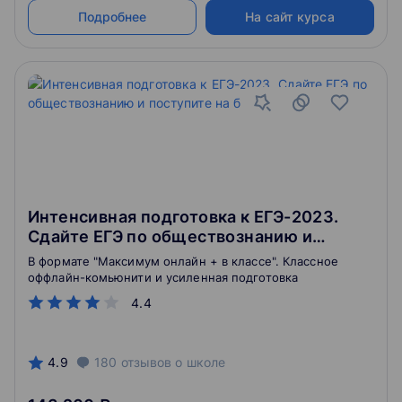
Подробнее
На сайт курса
Интенсивная подготовка к ЕГЭ-2023.
Сдайте ЕГЭ по обществознанию и
поступите на бюджет
В формате "Максимум онлайн + в классе". Классное
оффлайн-комьюнити и усиленная подготовка
4.4
4.9
180
отзывов
о школе