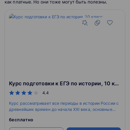
как платные. Но они тоже могут быть полезны.
Курс подготовки к ЕГЭ по истории, 10 класс
4.4
Курс рассматривает все периоды в истории России с
древнейших времен до начала XXI века, основные
события в зарубежной истории, учит решать задания
бесплатно
разных типов в формате ЕГЭ.