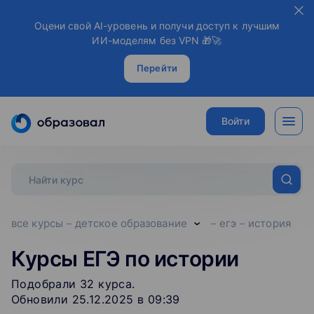
Оцени свой AI-уровень и получи доступ к лучшим
ИИ-моделям без VPN 🎁🚀
Перейти
Войти
все курсы
детское образование
егэ
история
Курсы ЕГЭ по истории
Подобрали
32
‌
курса
.
Обновили 25.12.2025 в 09:39