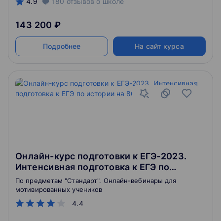
4.9
180
отзывов
о школе
143 200 ₽
Подробнее
На сайт курса
Онлайн-курс подготовки к ЕГЭ-2023.
Интенсивная подготовка к ЕГЭ по
истории на 80+ без стресса
По предметам "Стандарт". Онлайн-вебинары для
мотивированных учеников
4.4