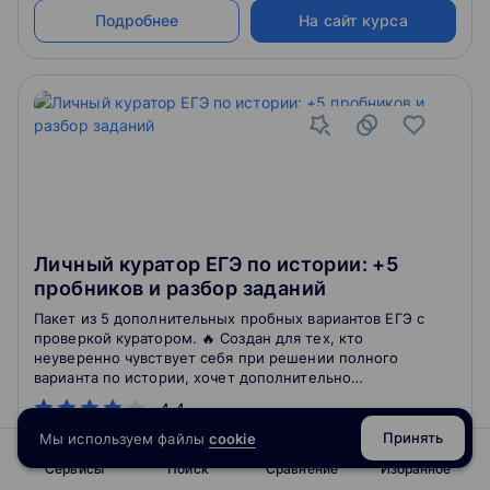
Подробнее
На сайт курса
Личный куратор ЕГЭ по истории: +5
пробников и разбор заданий
Пакет из 5 дополнительных пробных вариантов ЕГЭ с
проверкой куратором. 🔥 Создан для тех, кто
неуверенно чувствует себя при решении полного
варианта по истории, хочет дополнительно
потренироваться в решении заданий сложной части
4.4
экзамена, отработать все тонкости оформления и
задать вопросы по решению задач. 🔥 В течение трех
Принять
Мы используем файлы
cookie
месяцев, с марта по май, тебя будет сопровождать
Сервисы
Поиск
Сравнение
Избранное
личный куратор-предметник. Каждые две недели у
4.9
714
отзывов
о школе