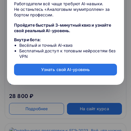
Работодатели всё чаще требуют AI-навыки.
Не останьтесь «Аналоговым мумитроллем» за
бортом профессии.
Пройдите быстрый 3-минутный квиз и узнайте
свой реальный AI-уровень.
Онлайн-курс подготовки к ЕГЭ-2023.
Внутри бота:
Сдайте ЕГЭ по истории и поступите на
Весёлый и точный AI-квиз
бюджет
по истории. Онлайн-вебинары для мотивированных
Бесплатный доступ к топовым нейросетям без
учеников
VPN
4.6
Узнать свой AI-уровень
4.9
180
отзывов
о школе
28 800 ₽
Подробнее
На сайт курса