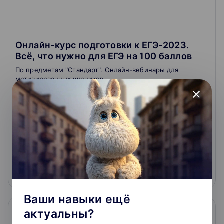
Онлайн-курс подготовки к ЕГЭ-2023.
Всё, что нужно для ЕГЭ на 100 баллов
По предметам "Стандарт". Онлайн-вебинары для
мотивированных учеников.
close
4.6
4.9
180
отзывов
о школе
31 500 ₽
Подробнее
На сайт курса
Ваши навыки ещё
актуальны?