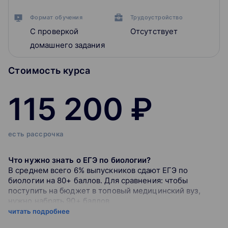
Формат обучения
Трудоустройство
С проверкой
Отсутствует
домашнего задания
Стоимость курса
115 200 ₽
есть рассрочка
Что нужно знать о ЕГЭ по биологии?
В среднем всего 6% выпускников сдают ЕГЭ по
биологии на 80+ баллов. Для сравнения: чтобы
поступить на бюджет в топовый медицинский вуз,
нужно набрать 90+ баллов
Ученик должен решить 28 заданий за 235 минут (3
читать подробнее
часа 55 минут). Это 21 задание с кратким ответом,