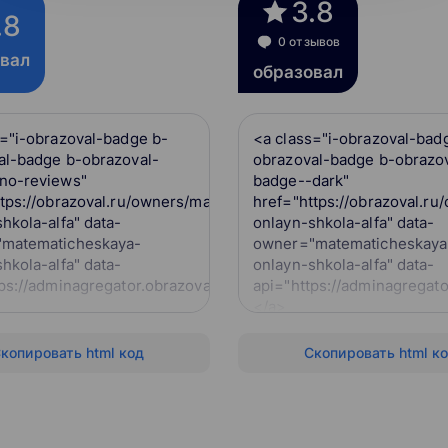
3.8
.8
0 отзывов
овал
образовал
s="i-obrazoval-badge b-
<a class="i-obrazoval-bad
al-badge b-obrazoval-
obrazoval-badge b-obrazo
ya-
no-reviews"
badge--dark"
ttps://obrazoval.ru/owners/matematicheskaya-
href="https://obrazoval.r
hkola-alfa" data-
onlayn-shkola-alfa" data-
matematicheskaya-
owner="matematicheskaya
hkola-alfa" data-
onlayn-shkola-alfa" data-
ps://adminagregator.obrazoval.ru/api">
api="https://adminagregato
</a>
<script
ps://obrazoval.ru/obrazoval-
src="https://obrazoval.ru/
копировать html код
Скопировать html к
s"></script>
badge.js"></script>