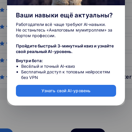
6. GeekBrains
5
598
Ваши навыки ещё актуальны?
Работодатели всё чаще требуют AI-навыки.
7. Skypro
5
286
Не останьтесь «Аналоговым мумитроллем» за
бортом профессии.
8. Contented
5
757
Пройдите быстрый 3-минутный квиз и узнайте
свой реальный AI-уровень.
9. Loft School
4.9
3300
Внутри бота:
Весёлый и точный AI-квиз
Бесплатный доступ к топовым нейросетям
10. IBS Training Center
4.9
999
без VPN
Узнать свой AI-уровень
Показать все организации