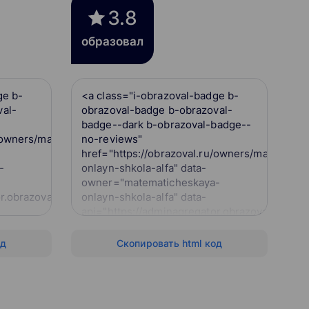
3.8
образовал
ge b-
<a class="i-obrazoval-badge b-
val-
obrazoval-badge b-obrazoval-
badge--dark b-obrazoval-badge--
u/owners/matematicheskaya-
no-reviews"
href="https://obrazoval.ru/owners/matematic
-
onlayn-shkola-alfa" data-
owner="matematicheskaya-
r.obrazoval.ru/api">
onlayn-shkola-alfa" data-
api="https://adminagregator.obrazoval.ru/api"
</a>
obrazoval-
<script
од
Скопировать html код
src="https://obrazoval.ru/obrazoval-
badge.js"></script>