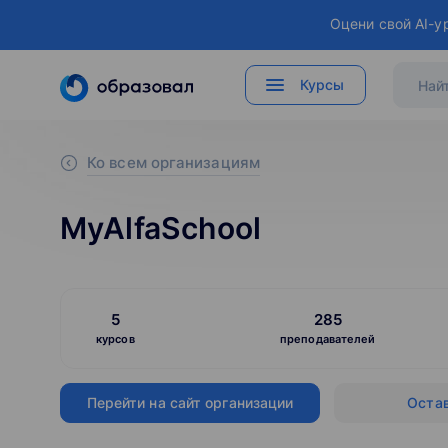
Оцени свой AI-у
Курсы
Ко всем организациям
MyAlfaSchool
5
285
курсов
преподавателей
Перейти на сайт организации
Остав