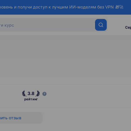
ровень и получи доступ к лучшим ИИ-моделям без VPN 🎁🚀
Се
3.8
рейтинг
ить отзыв