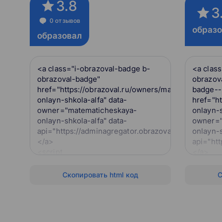
3.8
3
0 отзывов
образ
образовал
<a class="i-obrazoval-badge b-
<a clas
obrazoval-badge"
obrazov
href="https://obrazoval.ru/owners/matematicheska
badge--
onlayn-shkola-alfa" data-
href="h
owner="matematicheskaya-
onlayn-s
onlayn-shkola-alfa" data-
owner="
api="https://adminagregator.obrazoval.ru/api">
onlayn-s
</a>
api="htt
<script
</a>
src="https://obrazoval.ru/obrazoval-
<script
badge.js"></script>
src="htt
Скопировать html код
С
badge.j