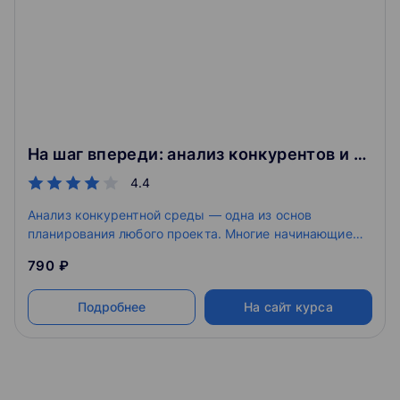
На шаг впереди: анализ конкурентов и мониторинг сайтов
4.4
Анализ конкурентной среды — одна из основ
планирования любого проекта. Многие начинающие
интернет-проекты недооценивают конкурентный
790 ₽
анализ — одни пренебрегают им, другие просто не
знают, как провести его верным способом.
Подробнее
На сайт курса