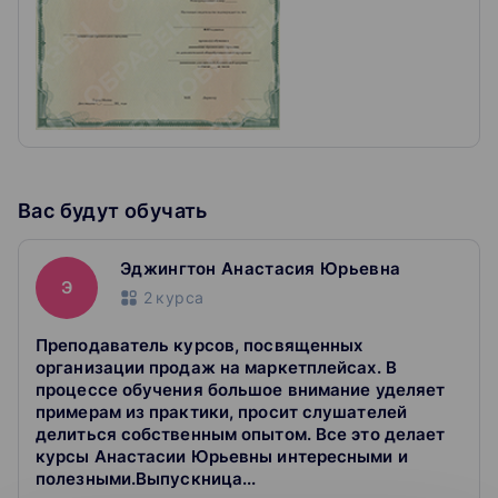
Поднятие карточки товара от внешнего трафика:
рекомендации лидеров мнений.
Вы будете знать:
Инструменты аналитики продаж на маркетплейсах.
Тренды оформления карточки товара.
Тренды 2022/2023 в оформлении магазина.
Понятие Самовыкупа.
Вас будут обучать
Эджингтон Анастасия Юрьевна
Э
2
курса
Преподаватель курсов, посвященных
организации продаж на маркетплейсах. В
процессе обучения большое внимание уделяет
примерам из практики, просит слушателей
делиться собственным опытом. Все это делает
курсы Анастасии Юрьевны интересными и
полезными.Выпускница...