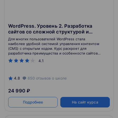
WordPress. Уровень 2. Разработка
сайтов со сложной структурой и
создание тем оформления
Для многих пользователей WordPress стала
наиболее удобной системой управления контентом
(CMS) с открытым кодом. Курс раскроет для
разработчика преимущества и особенности сайтов
на CMS WordPress, применяя которые, вы сможете
4.1
разрабатывать сложные по структуре и простые для
администрирования сайты.
4.8
650
отзывов
о школе
24 990 ₽
Подробнее
На сайт курса