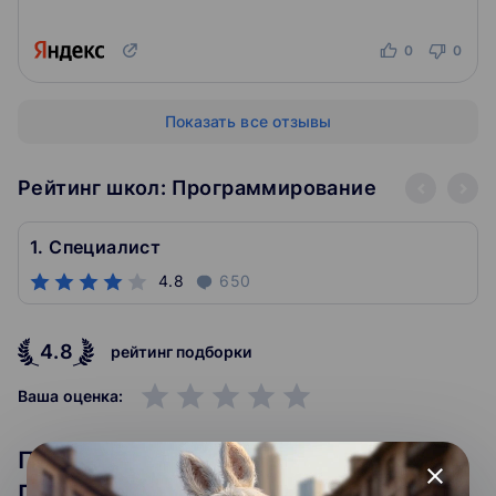
0
0
Показать все отзывы
Рейтинг школ: Программирование
1. Специалист
4.8
650
4.8
рейтинг подборки
grade
grade
grade
grade
grade
Ваша оценка:
Популярные курсы:
close
Программирование