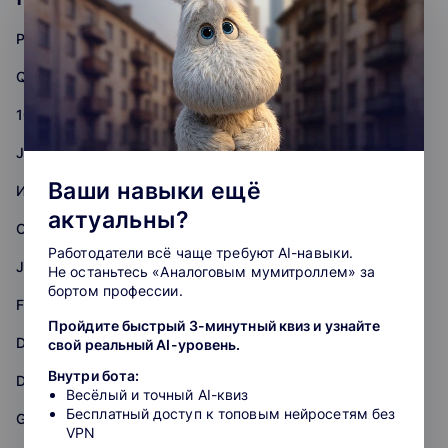
Python-разработка
QA-тестирование
1C-разработка
Java-разработка
Ваши навыки ещё
Информационная безопасность
актуальны?
Системное администрирование
Работодатели всё чаще требуют AI-навыки.
JavaScript-разработка
Не останьтесь «Аналоговым мумитроллем» за
бортом профессии.
Frontend-разработка
Пройдите быстрый 3-минутный квиз и узнайте
Data Science
свой реальный AI-уровень.
Внутри бота:
DevOps
Весёлый и точный AI-квиз
Бесплатный доступ к топовым нейросетям без
Golang-разработка
VPN