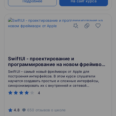
Подробнее
На сайт курса
SwiftUI - проектирование и
программирование на новом фреймворк
от Apple
SwiftUI – самый новый фреймворк от Apple для
построения интерфейсов. В этом курсе слушатели
научатся создавать простые и сложные интерфейсы,
синхронизировать их с внутренней и сетевой
логикой приложения.
4
4.8
650
отзывов
о школе