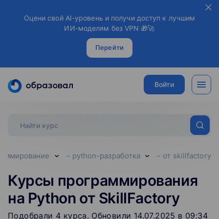
Оцени свой AI-уровень и получи доступ к лучшим
ИИ-моделям без VPN 🎁🚀
Перейти
Войти
раммирование
python-разработка
от skillfactory
Курсы программирования
на Python от SkillFactory
Подобрали
4
‌
курса
.
Обновили 14.07.2025 в 09:34