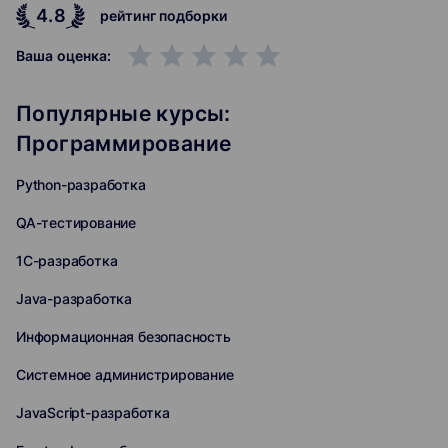
4.8
рейтинг подборки
grade
grade
grade
grade
grade
Ваша оценка:
Популярные курсы:
Программирование
Python-разработка
QA-тестирование
1C-разработка
Java-разработка
Информационная безопасность
Системное администрирование
JavaScript-разработка