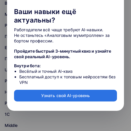
Backend-разработка
Ваши навыки ещё
Мобильная разработка
актуальны?
Разработка игр
Работодатели всё чаще требуют AI-навыки.
Не останьтесь «Аналоговым мумитроллем» за
Повышение квалификации
бортом профессии.
ERP
Пройдите быстрый 3-минутный квиз и узнайте
свой реальный AI-уровень.
Практикум
Внутри бота:
Unreal Engine
Весёлый и точный AI-квиз
Бесплатный доступ к топовым нейросетям без
PHP
VPN
Нейронные сети
Узнать свой AI-уровень
Python
1С
Middle