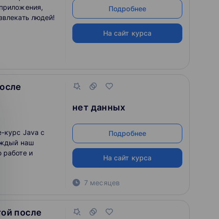
 приложения,
Подробнее
звлекать людей!
На сайт курса
после
нет данных
-курс Java с
Подробнее
аждый наш
 работе и
На сайт курса
7 месяцев
той после