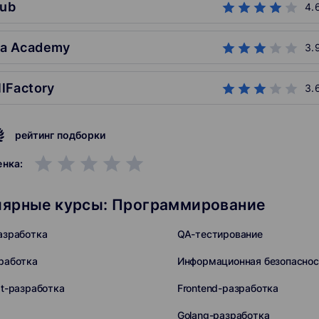
hub
4.
ta Academy
3.
llFactory
3.
рейтинг подборки
grade
grade
grade
grade
grade
енка:
лярные курсы: Программирование
азработка
QA-тестирование
работка
Информационная безопаснос
pt-разработка
Frontend-разработка
Golang-разработка