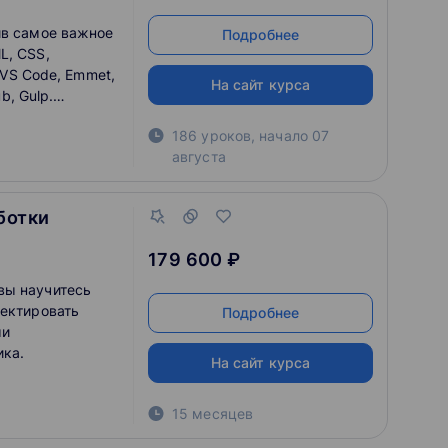
ив самое важное
Подробнее
L, CSS,
, VS Code, Emmet,
На сайт курса
ub, Gulp.
 резюме и взять
186 уроков
,
начало
07
августа
ботки
179 600 ₽
вы научитесь
оектировать
Подробнее
ми
ика.
На сайт курса
15 месяцев