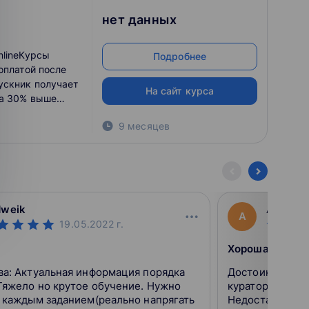
нет данных
nlineКурсы
Подробнее
оплатой после
ускник получает
На сайт курса
на 30% выше
9 месяцев
dweik
ArturT
A
19.05.2022
г.
Хорошая школа
я порядка
Достоинства: Информативно, быстрые ответы
Тяжело но крутое обучение. Нужно
кураторов, объ
 каждым заданием(реально напрягать
Недостатки: Пока не выявил Решил сменить