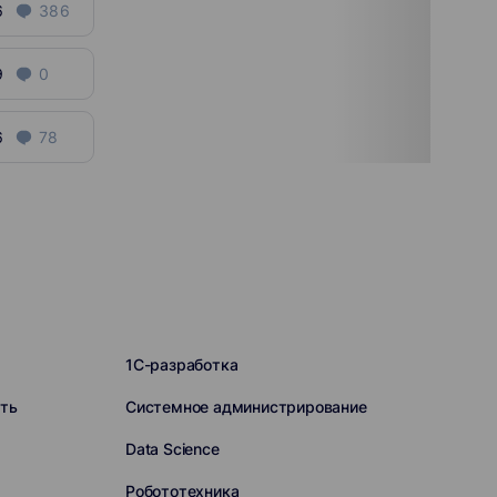
6
386
9
0
6
78
1C-разработка
ть
Системное администрирование
Data Science
Робототехника