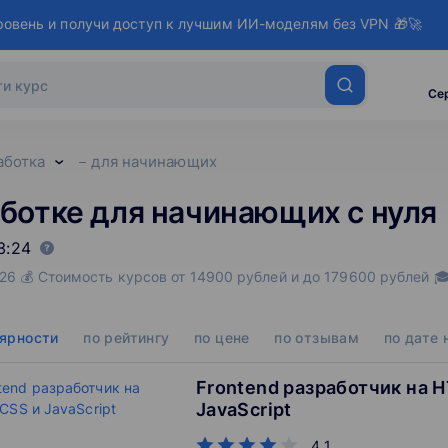
ровень и получи доступ к лучшим ИИ-моделям без VPN 🎁🚀
Се
аботка
для начинающих
ботке для начинающих с нуля
3:24
26 💰 Стоимость курсов от 14900 рублей и до 179600 рублей 
лярности
по рейтингу
по цене
по отзывам
по дате 
Frontend разработчик на H
JavaScript
4.1