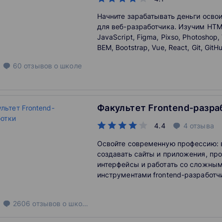
Начните зарабатывать деньги осво
для веб-разработчика. Изучим HTM
JavaScript, Figma, Pixso, Photoshop
BEM, Bootstrap, Vue, React, Git, GitH
Расскажу как составить портфолио,
60
отзывов
о школе
первый заказ на фрилансе.
Факультет Frontend-разра
4.4
4
отзыва
Освойте современную профессию: 
создавать сайты и приложения, пр
интерфейсы и работать со сложны
инструментами frontend-разработч
2606
отзывов
о школе