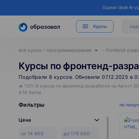
Оцени свой AI-у
Курсы
все курсы
программирование
frontend-разр
Курсы по фронтенд-разра
Подобрали
8
‌
курсов
.
Обновили 07.12.2025 в 0
🔥 ТОП-8 курсов по фронтенд-разработке на Август 20
4.18 балла
Фильтры
по попу
Цена