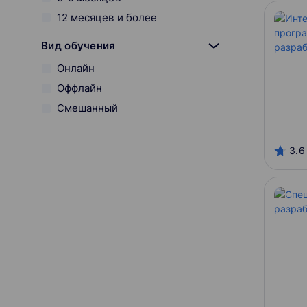
12 месяцев и более
Вид обучения
Онлайн
Оффлайн
Смешанный
Начало курса
3.6
Онлайн-платформы
GeekBrains
IThub
Kata Academy
SkillFactory
Stepik