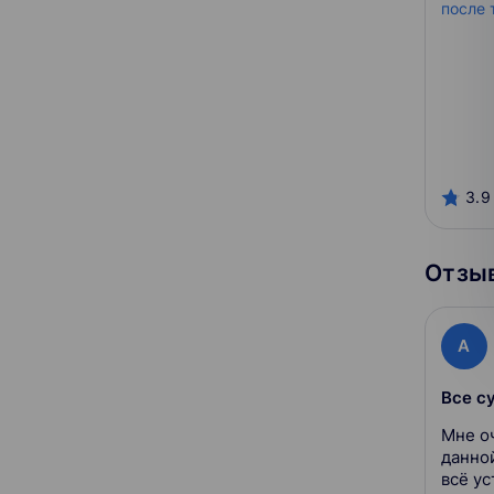
3.9
Отзыв
A
Все с
Мне о
данной
всё ус