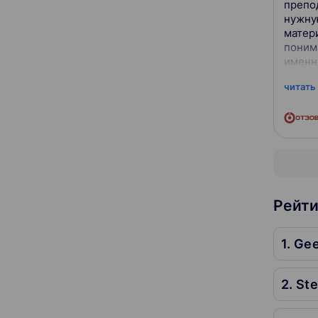
препод
нужную
матер
понима
именно
читать
Рейти
1. Ge
2. St