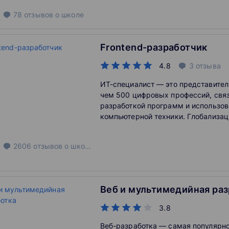
78
отзывов
о школе
Frontend-разработчик
4.8
3
отзыва
ИТ-специалист — это представител
чем 500 цифровых профессий, свя
разработкой программ и использо
компьютерной техники. Глобализац
сферу ИТ одной из самых высокоо
российским компаниям приходится
2606
отзывов
о школе
с зарубежными за хороших специа
Экономика и повседневная жизнь в
переходит в «цифру», поэтому у И
многообещающие перспективы.
Веб и мультимедийная раз
3.8
Веб-разработка — самая популярно