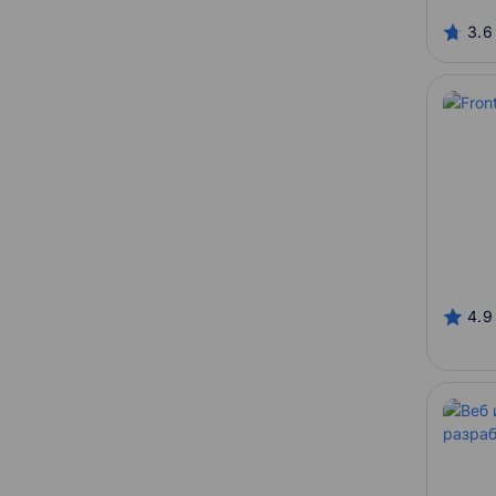
3.6
Разработчик курса
GeekBrains
Stepik
IThub
Каta
SkillFactory
Гарантия трудоустройства
Гарантия
4.9
Отсутствует
Содействие
С сертификатом
Можно в рассрочку