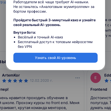
трудоустройства
Работодатели всё чаще требуют AI-навыки.
Не останьтесь «Аналоговым мумитроллем» за
3.8
бортом профессии.
Обучаем Frontend-разработчиков o
Пройдите быстрый 3-минутный квиз и узнайте
свой реальный AI-уровень.
программирования на JavaScript c 
трудоустройства. Каждый наш вып
Внутри бота:
предложение о работе и зарплату 
Весёлый и точный AI-квиз
ожидаемой.
Бесплатный доступ к топовым нейросетям
без VPN
Узнать свой AI-уровень
ы о курсах
ArtemKor
Ed
E
12.02.2020
г.
упер!
Frontend
чень нравится проходить обучение в
Достоинства: Актуальная информаци
 школе. Прохожу курсы по front end. Меня
полугода. 
траивает, крутая команда менторов,
думать над