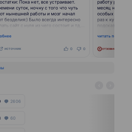
нет, все устраивает.
работу рассматр
емени суток, ночну с того что чуть
месяц на курсе
 от нынешней работы и мозг начал
особых пробле
от безделия:) Было всегда интересно
раз к куратору 
ать сайт с нуля из чего состоит и тд,
подсказали как
об учёбе только не той к...
дают достаточн
робнее
читать подробне
легко. Вебинары
источник
ист
0
0
вы
9
2606
8
60