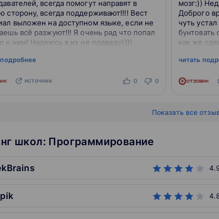
авателей, всегда помогут направят в
мозг:)) Недостатки: Пока 
 сторону, всегда поддерживают!!!! Вест
Доброго вр
иал выложен на доступном языке, если не
чуть устал
ешь всё разжуют!!! Я очень рад что попал
бунтовать 
 к ним! Надеюсь я их не подведу))))
как же сдел
задумался 
 подробнее
читать под
источник
0
0
Показать все отзы
нг школ: Программирование
ekBrains
4.
epik
4.