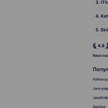
3. IT
4. Ka
5. Ski
4.8
Ваша оц
Попу
Python-р
Java-раз
JavaScri
DevOps