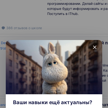
программировании. Делай сайты и
которые будут информировать и ра
Поступить в IThub.
386
отзывов
о школе
Java Developer с оплатой 
close
трудоустройства
3.8
Обучаем Java-разработчиков.Online
оплатой после трудоустройства. К
выпускник получает предложение о
зарплату на 30% выше ожидаемой
Ваши навыки ещё актуальны?
Frontend Developer c опла