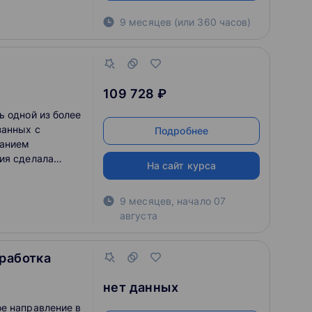
9 месяцев (или 360 часов)
109 728 ₽
ь одной из более
занных с
Подробнее
ванием
ия сделала
На сайт курса
плачиваемых:
 конкурировать
9 месяцев
,
начало
07
листов.
августа
се больше
Т-сферы
работка
нет данных
е направление в