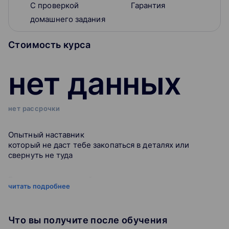
С проверкой
Гарантия
домашнего задания
Стоимость курса
нет данных
нет рассрочки
Опытный наставник
который не даст тебе закопаться в деталях или
свернуть не туда
Гарантия трудоустройства
читать подробнее
с начальной заработной платой от 80 000 рублей по
договору
Что вы получите после обучения
Бесплатное обучение