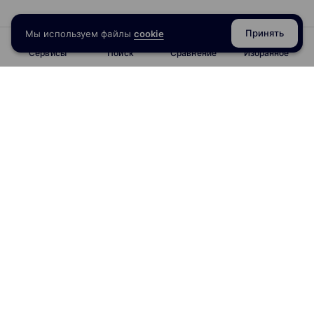
Принять
Мы используем файлы
cookie
Сервисы
Поиск
Сравнение
Избранное
info@obrazoval.ru
всегда готовы вам помочь
Рейтинг курсов
Отзывы о школах