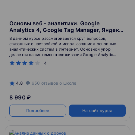
Основы веб - аналитики. Google
Analytics 4, Google Tag Manager, Яндекс
Метрика
В данном курсе рассматривается круг вопросов,
связанных с настройкой и использованием основных
аналитических систем в Интернет. Основной упор
делается на системы отслеживания Google Analytics
и Яндекс.Метрика, которые являются, пожалуй,
4
самыми мощными и невероятно гибкими средствами
анализа работы веб-сайта, и именно поэтому
большинство крупных и известных веб-ресурсов
используют именно Google Analytics и
4.8
650
отзывов
о школе
Яндекс.Метрика.
8 990 ₽
Подробнее
На сайт курса