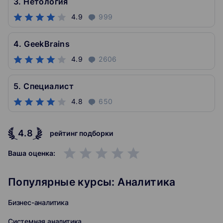
3. Нетология
4.9
999
4. GeekBrains
4.9
2606
5. Специалист
4.8
650
4.8
рейтинг подборки
grade
grade
grade
grade
grade
Ваша оценка:
Популярные курсы: Аналитика
Бизнес-аналитика
Системная аналитика