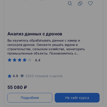
Анализ данных с дронов
Вы научитесь обрабатывать данные с камер и
сенсоров дронов. Сможете решать задачи в
строительстве, сельском хозяйстве, мониторить
промышленные объекты. Познакомитесь с
перспективами беспилотной авиации в геологии.
4.4
Курс рассчитан на начинающих специалистов. Чтобы
успешно дойти до конца, вам понадобится: Уметь
пилотировать дроны. Понимать основы конструкции
дронов. Уметь создавать простые 3D-модели на
4.9
3300
отзывов
о школе
основе данных аэрофотосъёмки.
55 080 ₽
Подробнее
На сайт курса