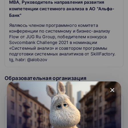
MBA, Руководитель направления развития
компетенции системного анализа в АО "Альфа-
Банк"
Являюсь членом программного комитета
конференции по системному и бизнес-анализу
Flow от JUG Ru Group, победителем конкурса
Sovcombank Challenge 2021 в номинации
«Системный анализ» и соавтором программы
подготовки системных аналитиков от SkillFactory.
tg, habr: @alobzov
Образовательная организация
close
Stepik
4.6
60
отзывов