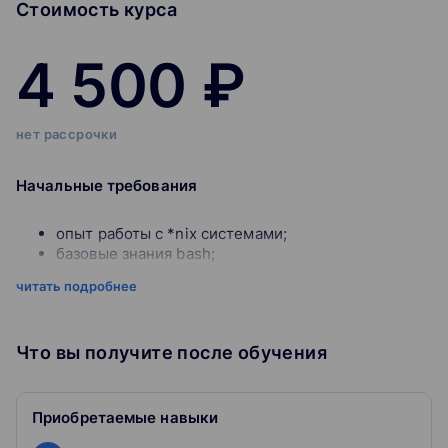
Стоимость курса
4 500 ₽
нет рассрочки
Начальные требования
опыт работы с *nix системами;
базовые знания bash;
понимание технологии git;
читать подробнее
знания английского, достаточные для чтения
технической литературы
Цель курса
состоит в знакомстве с подходом Docs as
Что вы получите после обучения
Code при написании текстов.
Курс построен на базе кейса
, в ходе которого
Приобретаемые навыки
учащийся напишет техническую документацию на