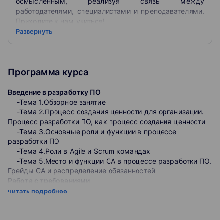
осмысленным, реализуя связь между
работодателями, специалистами и преподавателями.
Приходите к нам учиться!
Развернуть
OTUS сегодня – это более 80 авторских курсов для
IT-специалистов из разных направлений таких как
программирование, тестирование, инфраструктура,
информационная безопасность, управление и Data
Программа курса
Science. И что важно, у нас есть программы для
разных уровней подготовки от новичков до
Введение в разработку ПО
профессионалов, которые хотят освоить продвинутые
-Тема 1.Обзорное занятие
навыки.
-Тема 2.Процесс создания ценности для организации.
Наша миссия — делать обучение осмысленным,
Процесс разработки ПО, как процесс создания ценности
реализуя взаимосвязь между ожиданиями
-Тема 3.Основные роли и функции в процессе
работодателей, компетенциями специалистов и
разработки ПО
возможностями преподавателей.
-Тема 4.Роли в Agile и Scrum командах
-Тема 5.Место и функции СА в процессе разработки ПО.
Грейды СА и распределение обязанностей
Работа с требованиями
-Тема 6.Требования. Основные виды и классификация
читать подробнее
-Тема 7.Стейкхолдеры. Как выявить и
классифицировать
-Тема 8.Требования. Способы выявления