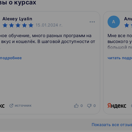
ы о курсах
Alexey Lyalin
Аль
А
15.01.2024
г.
ное обучение, много разных программ на
Мне все по
 вкус и кошелёк. В шаговой доступности от
высокого у
.
большой по
 подробнее
читать под
источник
0
0
Показать все отзы