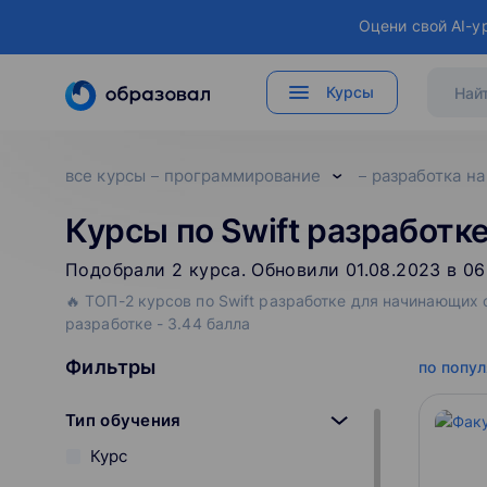
Оцени свой AI-у
Курсы
все курсы
программирование
разработка на 
Курсы по Swift разработк
Подобрали
2
‌
курса
.
Обновили 01.08.2023 в 06
🔥 ТОП-2 курсов по Swift разработке для начинающих 
разработке - 3.44 балла
Фильтры
по попу
Тип обучения
Курс