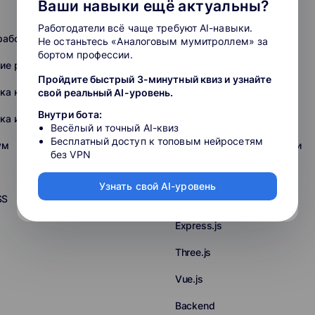
Ваши навыки ещё актуальны?
Golang-разработка
Работодатели всё чаще требуют AI-навыки.
работка
Разработка на Swift
Не останьтесь «Аналоговым мумитроллем» за
бортом профессии.
ие разработкой и IT
Fullstack-разработка
Пройдите быстрый 3-минутный квиз и узнайте
ка на C (C#, C++)
Backend-разработка
свой реальный AI-уровень.
Внутри бота:
ка игр
Unreal Engine
Весёлый и точный AI-квиз
Бесплатный доступ к топовым нейросетям
ум
Повышение квалификации
без VPN
Нейронные сети
Узнать свой AI-уровень
SS
Middle
Express.js
Three.js
Vue.js
Backend