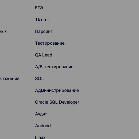
ЕГЭ
Tkinter
ных
Парсинг
Тестирование
QA Lead
A/B-тестирование
иложений
SQL
Администрирование
Oracle SQL Developer
Аудит
Android
Linux