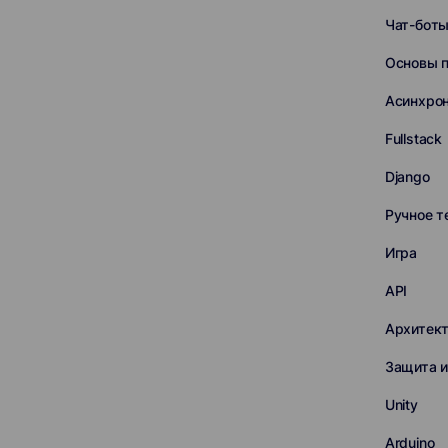
Чат-бот
Основы 
Асинхро
Fullstack
Django
Ручное т
Игра
API
Архитек
Защита 
Unity
Arduino