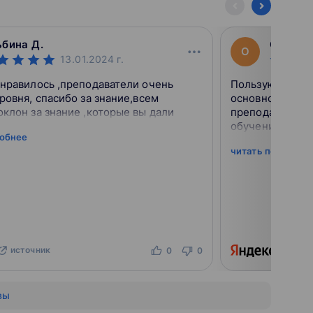
бина Д.
Ольга 
О
13.01.2024
г.
нравилось ,преподаватели очень
Пользуюсь услу
ровня, спасибо за знание,всем
основном прод
клон за знание ,которые вы дали
преподаватели.
обучения и пол
робнее
читать подробне
источник
ист
0
0
вы