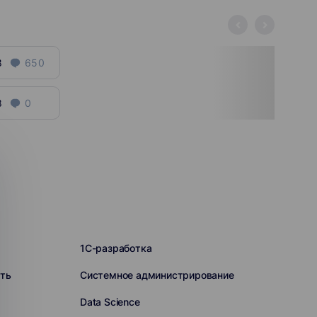
8
650
8
0
1C-разработка
ть
Системное администрирование
Data Science