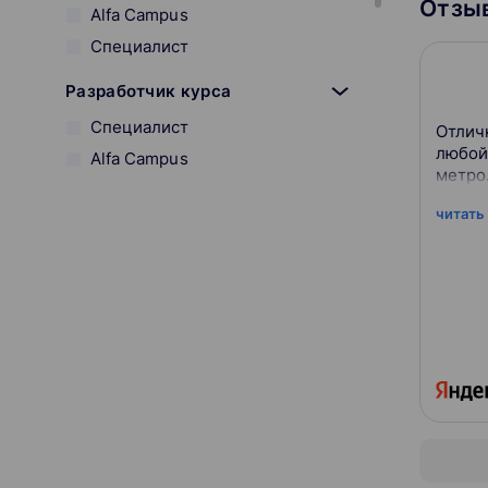
Отзыв
Alfa Campus
Специалист
Разработчик курса
Специалист
Отлич
любой
Alfa Campus
метро
Гарантия трудоустройства
читать
Отсутствует
Содействие
С сертификатом
Можно в рассрочку