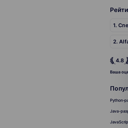
Рейти
1. Сп
2. Al
4.8
Ваша оц
Попу
Python-р
Java-раз
JavaScri