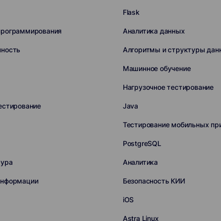
ы
Flask
программирования
Аналитика данных
нность
Алгоритмы и структуры дан
Машинное обучение
Нагрузочное тестирование
естирование
Java
Тестирование мобильных пр
PostgreSQL
тура
Аналитика
информации
Безопасность КИИ
iOS
Astra Linux