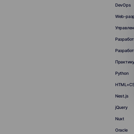
DevOps
Web-раз
Управлен
Разработ
Разработ
Практик
Python
HTML+C
Nest.js
jQuery
Nuxt
Oracle