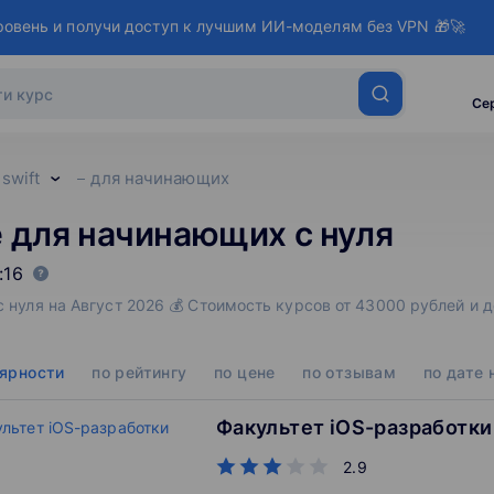
ровень и получи доступ к лучшим ИИ-моделям без VPN 🎁🚀
Се
swift
для начинающих
е для начинающих с нуля
:16
с нуля на Август 2026 💰 Стоимость курсов от 43000 рублей и 
лярности
по рейтингу
по цене
по отзывам
по дате 
Факультет iOS-разработки
2.9