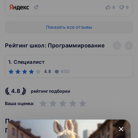
0
0
Показать все отзывы
Рейтинг школ: Программирование
1. Специалист
4.8
650
4.8
рейтинг подборки
grade
grade
grade
grade
grade
Ваша оценка:
Популярные курсы:
close
Программирование