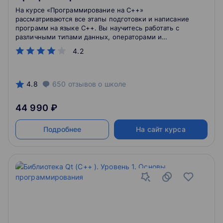
На курсе «Программирование на С++»
рассматриваются все этапы подготовки и написание
программ на языке C++. Вы научитесь работать с
различными типами данных, операторами и
функциями С++, производить инкапсуляцию,
4.2
использовать конструкторы и деструкторы. Освоите
абстрактные классы и интерфейсы, шаблоны
функций, узнаете, как управлять исключениями.
4.8
650
отзывов
о школе
44 990 ₽
Подробнее
На сайт курса