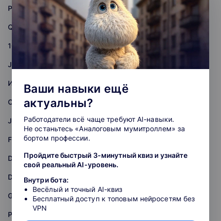
Python-разработка
QA-тестирование
1C-разработка
Java-разработка
Информационная безопасность
Ваши навыки ещё
актуальны?
Системное администрирование
Работодатели всё чаще требуют AI-навыки.
JavaScript-разработка
Не останьтесь «Аналоговым мумитроллем» за
бортом профессии.
Frontend-разработка
Пройдите быстрый 3-минутный квиз и узнайте
Data Science
свой реальный AI-уровень.
DevOps
Внутри бота:
Весёлый и точный AI-квиз
Golang-разработка
Бесплатный доступ к топовым нейросетям без
VPN
Робототехника