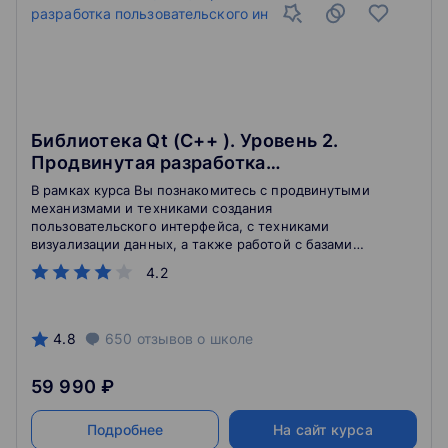
Библиотека Qt (С++ ). Уровень 2.
Продвинутая разработка
пользовательского интерфейса
В рамках курса Вы познакомитесь с продвинутыми
механизмами и техниками создания
пользовательского интерфейса, с техниками
визуализации данных, а также работой с базами
данных. Углубите навыки разработки на Qt
4.2
4.8
650
отзывов
о школе
59 990 ₽
Подробнее
На сайт курса