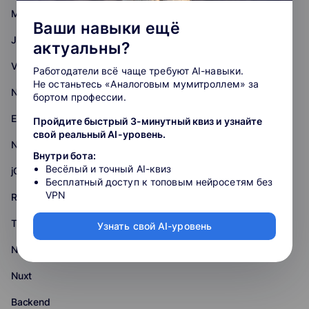
Middle
Ваши навыки ещё
JavaScript
актуальны?
Vue.js
Работодатели всё чаще требуют AI-навыки.
Не останьтесь «Аналоговым мумитроллем» за
Next.js
бортом профессии.
Express.js
Пройдите быстрый 3-минутный квиз и узнайте
свой реальный AI-уровень.
Nest.js
Внутри бота:
Весёлый и точный AI-квиз
jQuery
Бесплатный доступ к топовым нейросетям без
VPN
React.js
Three.js
Узнать свой AI-уровень
Node.js
Nuxt
Backend