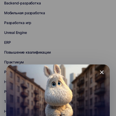
Backend-разработка
Мобильная разработка
Разработка игр
Unreal Engine
ERP
Повышение квалификации
Практикум
close
PHP
Нейронные сети
Python
1С
HTML+CSS