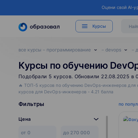
Оцени свой AI-у
Курсы
все курсы
программирование
devops
Курсы по обучению DevOp
Подобрали
5
‌
курсов
.
Обновили 22.08.2025 в 
🔥 ТОП-5 курсов по обучению DevOps-инженеров для н
курсов для DevOps-инженеров - 4.21 балла
Фильтры
по попу
Цена