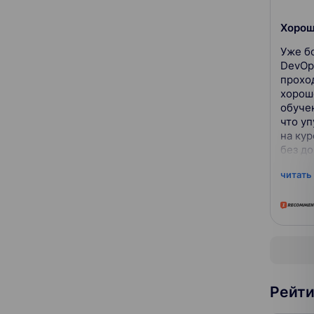
Хорош
Уже б
DevOps
прохо
хорош
обуче
что у
на ку
без д
из за 
читать
препод
Рейти