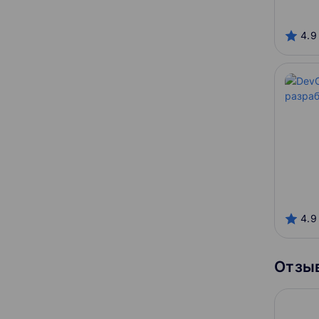
Разработчик курса
GeekBrains
4.9
IBS Training Center
Stepik
SkillFactory
Гарантия трудоустройства
Гарантия
Отсутствует
Содействие
С сертификатом
4.9
Можно в рассрочку
Отзыв