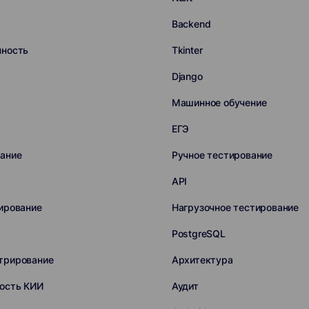
Backend
нность
Tkinter
Django
Машинное обучение
ЕГЭ
ание
Ручное тестирование
API
ирование
Нагрузочное тестирование
PostgreSQL
трирование
Архитектура
ость КИИ
Аудит