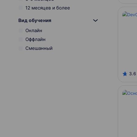
12 месяцев и более
Вид обучения
Онлайн
Оффлайн
Смешанный
Начало курса
3.6
Онлайн-платформы
GeekBrains
IBS Training Center
SkillFactory
Stepik