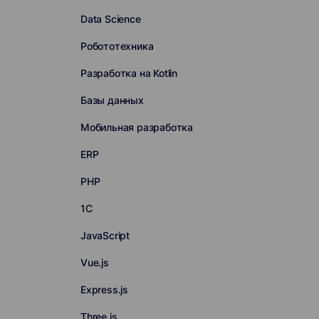
Data Science
Робототехника
Разработка на Kotlin
Базы данных
Мобильная разработка
ERP
PHP
1С
JavaScript
Vue.js
Express.js
Three.js