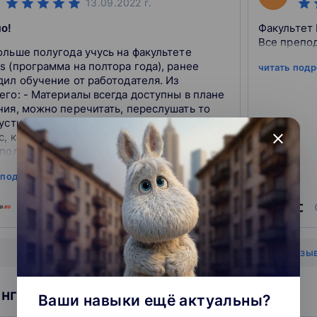
13.09.2022
г.
о!
Факультет
Все препод
ольше полугода учусь на факультете
 (программа на полтора года), ранее
читать под
дил обучение от работодателя. Из
его: - Материалы всегда доступны в плане
ния, можно перечитать, переслушать то
пустил, пропустил - Можно перезаписаться
рс, который уже прошел, пройти повторно
close
ополнительной платы (например, не успел
нагрузки на работе) - Хорошие
 подробнее
аватели, на л...
источник
0
0
Показать все отзы
нг школ: Программирование
Ваши навыки ещё актуальны?