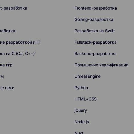
pt-разработка
Frontend-разработка
Golang-разработка
работка
Разработка на Swift
ие разработкой и IT
Fullstack-разработка
ка на C (C#, C++)
Backend-разработка
ка игр
Повышение квалификации
ум
Unreal Engine
ые сети
Python
HTML+CSS
jQuery
Node.js
Nuxt