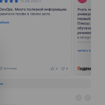
15.08.2022
г.
 DevOps. Много полезной информации.
Учусь на факул
аватели профи в своем деле.
университетски
первый опыт по
робнее
Плюсы: нет стр
обучения, можн
режиме (x2), е
в telegram. Мин
котором налаж
более прочной 
читать подробне
контентной...
источник
ист
0
0
вы