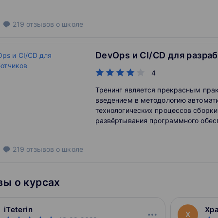
собственных образов, хранение по
с помощью томов и сетевое взаимо
219
отзывов
о школе
вас ждет множество практических 
аспектам изучаемого материала.
DevOps и CI/CD для разра
4
Тренинг является прекрасным пра
введением в методологию автомат
технологических процессов сборки
развёртывания программного обес
DevOps. Вы подробно изучите, что т
Integration, Continuous Delivery и Co
219
отзывов
о школе
Deployment.
ы о курсах
iTeterin
Хра
Х