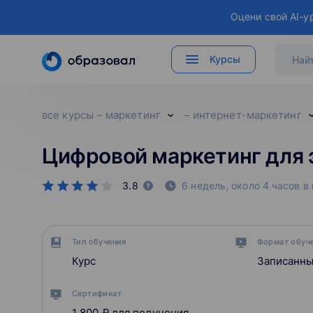
Оцени свой AI-у
Курсы
все курсы
маркетинг
интернет-маркетинг
Цифровой маркетинг для
3.8
6 недель, около 4 часов в
Тип обучения
Формат обуч
Курс
Записанны
Сертификат
1 800 ₽
для получения