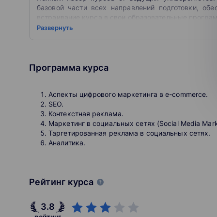
the world and is the best in Russia. At present, St Pe
базовой части всех направлений подготовки, обе
the most advanced areas and fields of study. The certif
встраивание курса в свои образовательные прогр
five additional points when applying for master’s and d
«Открытое образование» – это образовательная п
Развернуть
российских вузов, которые объединили свои усил
качественное высшее образование.
Любой пользователь может совершенно беспл
Программа курса
университетов России, а студенты российских 
университете.
Аспекты цифрового маркетинга в e-commerce.
SEO.
Контекстная реклама.
Маркетинг в социальных сетях (Social Media Mark
Таргетированная реклама в социальных сетях.
Аналитика.
Рейтинг курса
3.8
рейтинг