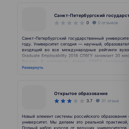
Санкт-Петербургский государс
0
0
отзывов
Санкт-Петербургский государственный университе
году. Университет сегодня — научный, образовате
входящий во все международные рейтинги вузо
Graduate Employability 2018 СПбГУ занимает 20 м
России. В настоящее время СПбГУ реализует
современные направления подготовки и специальн
Развернуть
онлайн-курсов дает 5 дополнительных баллов при
СПбГУ.
Санкт-Петербургский университет делает все во
организовано дистанционное обучение, в с
Открытое образование
документооборота, студенты-волонтеры оказывают
3.7
31
отзыв
зачислены на онлайн-курсы СПбГУ.
St Petersburg University is the oldest university in R
Новый элемент системы российского образования
research, educational and cultural centre which is always
университет. Мы делаем это реальной практикой,
Petersburg University was ranked 20th in QS Graduate 
Полный набор курсов от ведущих университетов