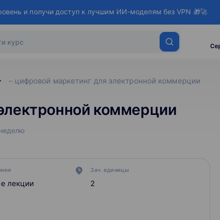
ровень и получи доступ к лучшим ИИ-моделям без VPN 🎁🚀
Се
цифровой маркетинг для электронной коммерции
 электронной коммерции
 неделю
ения
Зач. единицы
е лекции
2