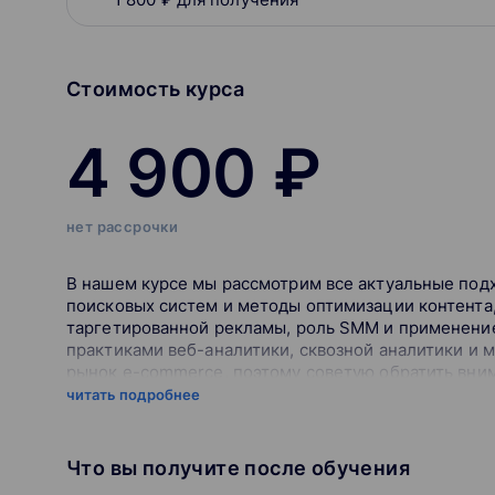
Стоимость курса
4 900 ₽
нет рассрочки
В нашем курсе мы рассмотрим все актуальные под
поисковых систем и методы оптимизации контента
таргетированной рекламы, роль SMM и применение
практиками веб-аналитики, сквозной аналитики и 
рынок e-commerce, поэтому советую обратить вним
и маркетологов, работающих в этой отрасли.
читать подробнее
Что мы понимаем под digital-средой?
Что вы получите после обучения