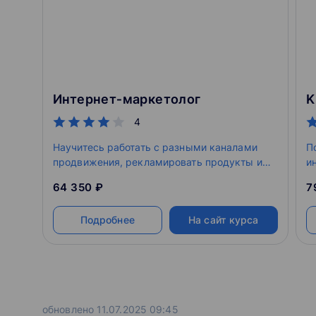
Интернет‑маркетолог
4
Научитесь работать с разными каналами
П
продвижения, рекламировать продукты и
и
услуги в интернете. На онлайн-курсе вы
п
64 350 ₽
7
погрузитесь в повседневные задачи
о
маркетолога — это поможет привлекать
н
Подробнее
На сайт курса
клиентов для бизнеса уже во время
у
обучения
п
д
обновлено 11.07.2025 09:45