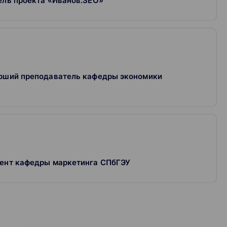
ель проекта «Иванов.SEO»
арший преподаватель кафедры экономики
цент кафедры маркетинга СПбГЭУ