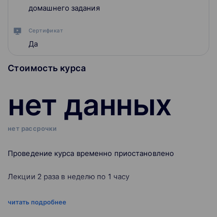
домашнего задания
Сертификат
Да
Стоимость курса
нет данных
нет рассрочки
Проведение курса временно приостановлено
Лекции 2 раза в неделю по 1 часу
Занятия ведут лучшие SMM-специалисты TexTerra
читать подробнее