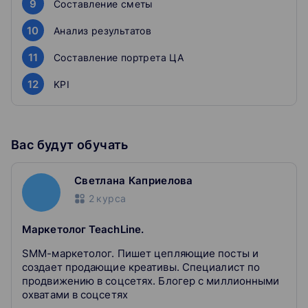
9
Составление сметы
нет вообще. Магазин в соцсетях позволит выйти в
онлайн существующему бизнесу без больших
10
Анализ результатов
вложений.
11
Составление портрета ЦА
Стартапам и начинающим предпринимателям
12
KPI
Воплотите свою бизнес-идею в максимально короткие
сроки без опыта в маркетинге и продажах. Интернет-
магазин в соцсетях позволит вызвать спрос на ваш
продукт и запустить продажи с нуля.
Вас будут обучать
Хендмейд-мастерам
Светлана Каприелова
2
курса
Продавайте свои авторские товары быстро в
собственном магазине, находите своих целевых
Маркетолог TeachLine.
клиентов уже во время прохождения курса.
SMM-маркетолог. Пишет цепляющие посты и
создает продающие креативы. Специалист по
продвижению в соцсетях. Блогер с миллионными
охватами в соцсетях