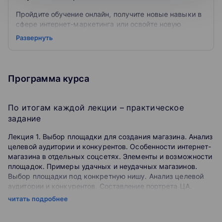
Пройдите обучение онлайн, получите новые навыки в
сфере интернет-маркетинга или освойте новую
диджитал-профессию вместе с нами.
Развернуть
TeachLine — это учебный центр дистанционного
образования. В нашем арсенале более 30 курсов по
Программа курса
использованию интернет-технологий в маркетинге.
Наши преподаватели — специалисты TexTerra, даем
практику на реальных проектах, готовим
По итогам каждой лекции – практическое
рекомендательные письма после окончания
обучения.
задание
Лекция 1. Выбор площадки для создания магазина. Анализ
целевой аудитории и конкурентов. Особенности интернет-
магазина в отдельных соцсетях. Элементы и возможности
площадок. Примеры удачных и неудачных магазинов.
Выбор площадки под конкретную нишу. Анализ целевой
аудитории и конкурентов. Составление портрета ЦА.
Оформление документов: как создать магазин и не
читать подробнее
нарушить закон.