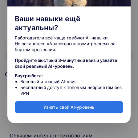
Эксперт по ведению сообществ и коммуникаций с
пользователями. Продюсер проектов «Morozoff-
Ваши навыки ещё
Hall», «OZ HUB» и организатор мероприятий в Фуд-
актуальны?
Холле «Стачка» в городе ОреховоЗуево.
Работодатели всё чаще требуют AI-навыки.
Не останьтесь «Аналоговым мумитроллем» за
бортом профессии.
Показать всех преподавателей
Пройдите быстрый 3-минутный квиз и узнайте
свой реальный AI-уровень.
Образовательная организация
Внутри бота:
Весёлый и точный AI-квиз
Бесплатный доступ к топовым нейросетям без
VPN
Teachline
Узнать свой AI-уровень
0
0
отзывов
Обучаем интернет-технологиям