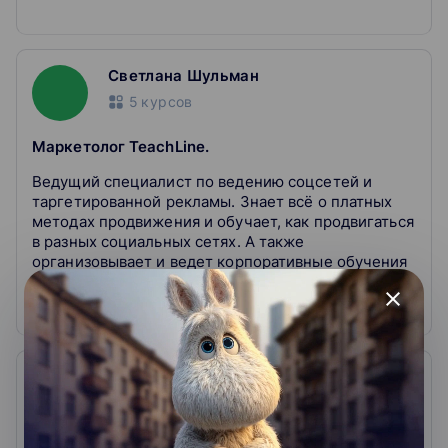
Светлана Шульман
5
курсов
Маркетолог TeachLine.
Ведущий специалист по ведению соцсетей и
таргетированной рекламы. Знает всё о платных
методах продвижения и обучает, как продвигаться
в разных социальных сетях. А также
организовывает и ведет корпоративные обучения
в TeachLine
close
Лариса Волкова
1
курс
Event-директор.