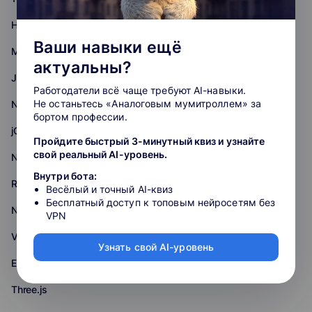
HTML+CSS
Ваши навыки ещё
Middle
актуальны?
JavaScript
Работодатели всё чаще требуют AI-навыки.
Не останьтесь «Аналоговым мумитроллем» за
Nest.js
бортом профессии.
jQuery
Пройдите быстрый 3-минутный квиз и узнайте
свой реальный AI-уровень.
Node.js
Внутри бота:
React.js
Весёлый и точный AI-квиз
Бесплатный доступ к топовым нейросетям без
Next.js
VPN
Vue.js
Узнать свой AI-уровень
Express.js
Three.js