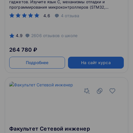
гаджетов. Изучите язык C, механизмы отладки и
программирования микроконтроллеров (STM32,
Arduino). Вы получите опыт работы с технологиями
4.6
4
отзыва
Wi-Fi, Bluetooth и LoRa для построения современных
встраиваемых систем.
4.9
2606
отзывов
о школе
264 780 ₽
Подробнее
На сайт курса
Факультет Сетевой инженер