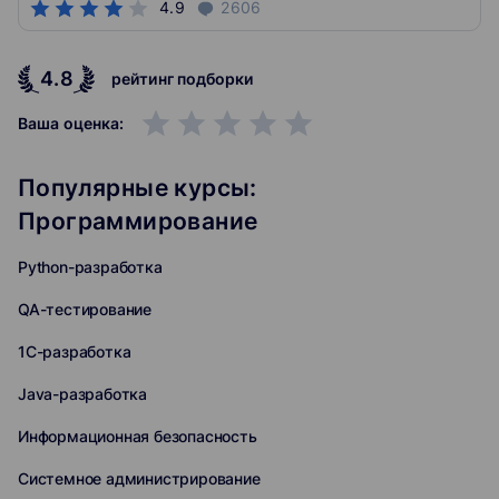
4.9
2606
4.8
рейтинг подборки
grade
grade
grade
grade
grade
Ваша оценка:
Популярные курсы:
Программирование
Python-разработка
QA-тестирование
1C-разработка
Java-разработка
Информационная безопасность
Системное администрирование