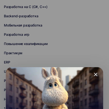
Разработка на C (C#, C++)
Backend-разработка
Мобильная разработка
Разработка игр
Повышение квалификации
Практикум
ERP
Unreal Engine
close
PHP
Python
Нейронные сети
1С