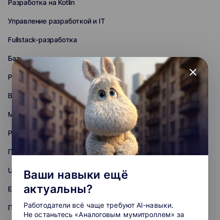
Разработка на Kotlin
Управление разработкой и IT
Fullstack-разработка
Базы данных
close
Разработка на C (C#, C++)
Backend-разработка
Мобильная разработка
Разработка игр
Повышение квалификации
Unreal Engine
Ваши навыки ещё
актуальны?
ERP
Работодатели всё чаще требуют AI-навыки.
Практикум
Не останьтесь «Аналоговым мумитроллем» за