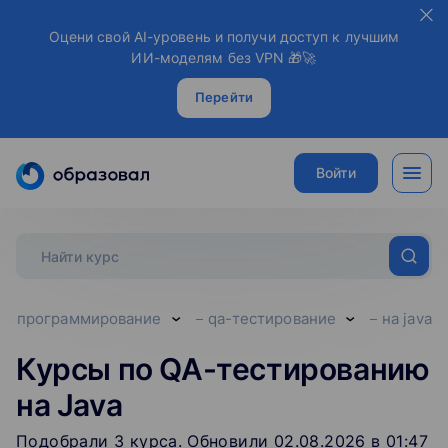
Оцени свой AI-уровень и получи доступ к лучшим
ИИ-моделям без VPN 🎁🚀
Перейти
Войти
программирование
qa-тестирование
на java
Курсы по QA-тестированию
на Java
Подобрали
3
‌
курса
.
Обновили 02.08.2026 в 01:47