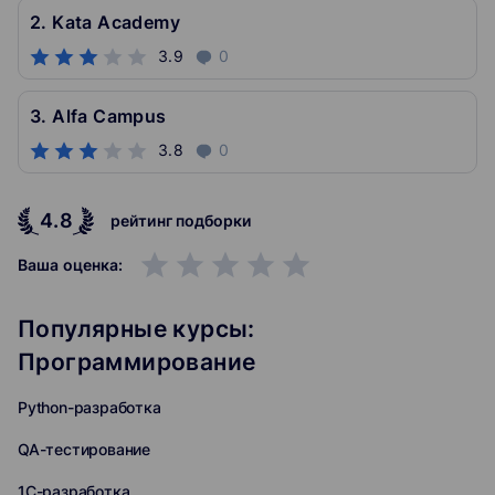
2. Kata Academy
3.9
0
3. Alfa Campus
3.8
0
4.8
рейтинг подборки
grade
grade
grade
grade
grade
Ваша оценка:
Популярные курсы:
Программирование
Python-разработка
QA-тестирование
1C-разработка