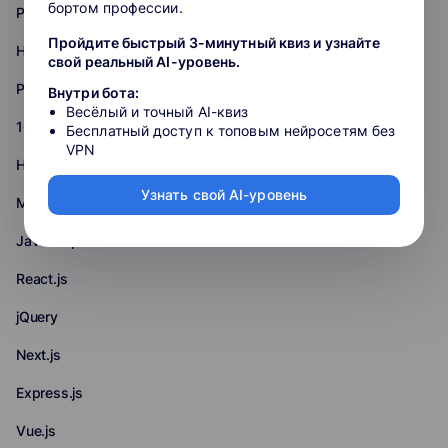
бортом профессии.
PHP
Пройдите быстрый 3-минутный квиз и узнайте
Нейронные сети
свой реальный AI-уровень.
Python
Внутри бота:
Весёлый и точный AI-квиз
1С
Бесплатный доступ к топовым нейросетям без
VPN
HTML+CSS
Узнать свой AI-уровень
Middle
JavaScript
React.js
jQuery
Next.js
Express.js
Vue.js