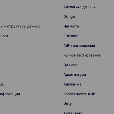
Аналитика данных
Django
мы и структуры данных
Чат-боты
нность
Fullstack
A/B-тестирование
Ручное тестирование
QA Lead
Архитектура
QL
Аналитика
информации
Безопасность КИИ
Unity
Astra Linux