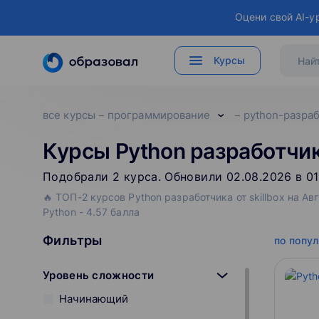
Оцени свой AI-у
Курсы
все курсы
программирование
python-разра
Курсы Python разработчика
Подобрали
2
‌
курса
.
Обновили 02.08.2026 в 01
🔥 ТОП-2 курсов Python разработчика от skillbox на 
Python - 4.57 балла
Фильтры
по попу
Уровень сложности
Начинающий