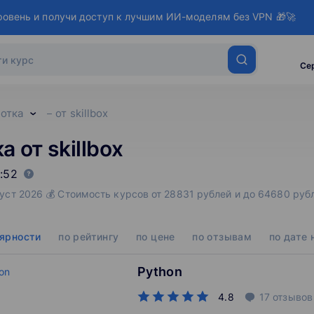
ровень и получи доступ к лучшим ИИ-моделям без VPN 🎁🚀
Се
ботка
от skillbox
 от skillbox
:52
Август 2026 💰 Стоимость курсов от 28831 рублей и до 64680 р
лярности
по рейтингу
по цене
по отзывам
по дате 
Python
4.8
17
отзывов