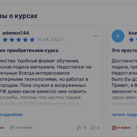
ы о курсах
ademos144
kse
K
15.04.2022
г.
ен приобретением курса
Это прост
инства: Удобный формат обучения,
Достоинств
есная подача материала. Недостатки: не
подача, пр
тельные Всегда интересовался
Недостатк
ютерными технологиями, но работал в
было бы д
 продаж. Пока служил в вооруженных
Привет, я 
 РФ думал какое ремесло мне освоить
закончил к
 службы, потому-что честно говоря
своих впеч
да не было 100% уверенности что я
понравилос
аюсь тем чем хотел бы заниматься. Когда
потраченн
 подробнее
читать под
вопрос об обучении, я сначала пыт...
так что пиш
источник
0
0