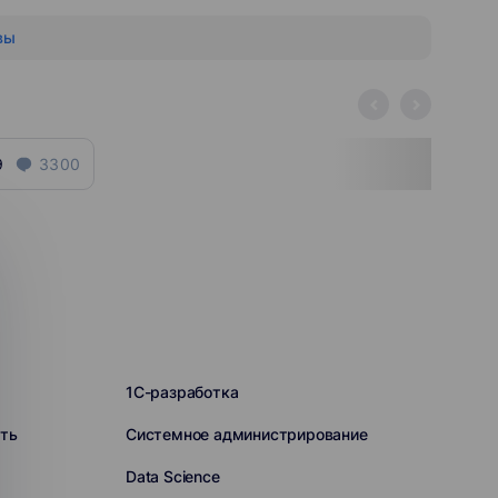
вы
9
3300
1C-разработка
ть
Системное администрирование
Data Science