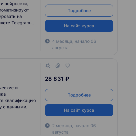
 и нейросети,
втоматизируют
Подробнее
ировать на
шете Telegram-
На сайт курса
ачать карьеру в
4 месяца
,
начало
06
августа
28 831 ₽
ческие и
ыка
Подробнее
те квалификацию
у с данными.
На сайт курса
2 месяца
,
начало
06
августа