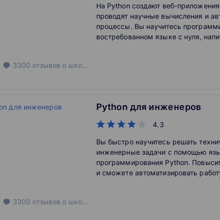
На Python создают веб-приложения
проводят научные вычисления и а
процессы. Вы научитесь программ
востребованном языке с нуля, напи
бота для турагентства и сможете н
разработке.
3300
отзывов
о школе
Python для инженеров
4.3
Вы быстро научитесь решать техни
инженерные задачи с помощью яз
программирования Python. Повыси
и сможете автоматизировать работ
3300
отзывов
о школе