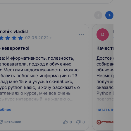
nzhik vladisl
Djakma
D
02.06.2022
г.
о невероятно!
а: Информативность, полезность,
Достоинства: Плюсы: Создатели курсов,
еподаватели, подход к обучению
собирают всю 
и: Местами недосказанность, можно
объясняют так,
обавить побольше информации в Т3
Несмотря на б
Влад мне 15 и я учусь в скиллбокс,
полученной пр
урс python Basic, и хочу рассказать о
оказался как незнако
атлениях о курсе, мне все очень
Python Basic. 
ь курс интересный, не жалею о
подготовленны
ых деньгах Плюсы и минусы не влезли
продуманные за
робнее
читать подробне
у...
материала, воз
источник
ист
0
0