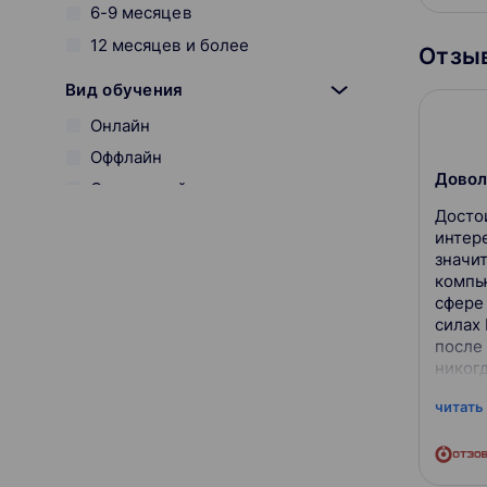
6-9 месяцев
12 месяцев и более
Отзыв
Вид обучения
Онлайн
Оффлайн
Довол
Смешанный
Досто
Разработчик курса
интер
значи
Skillbox
компь
сфере
Гарантия трудоустройства
силах
после
Отсутствует
никог
заним
С сертификатом
читать
встал 
Можно в рассрочку