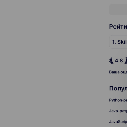
Рейти
1. Ski
4.8
Ваша оц
Попу
Python-р
Java-раз
JavaScri