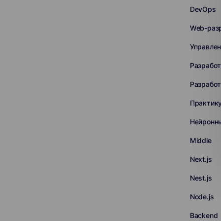
DevOps
Web-раз
Управлен
Разработ
Разработ
Практик
Нейронн
Middle
Next.js
Nest.js
Node.js
Backend