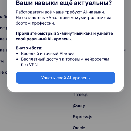
Ваши навыки ещё актуальны?
Golang-разработка
Работодатели всё чаще требуют AI-навыки.
работка
Разработка на Swift
Не останьтесь «Аналоговым мумитроллем» за
бортом профессии.
ие разработкой и IT
Fullstack-разработка
Пройдите быстрый 3-минутный квиз и узнайте
ка на C (C#, C++)
свой реальный AI-уровень.
Backend-разработка
Внутри бота:
ка игр
Повышение квалификации
Весёлый и точный AI-квиз
Бесплатный доступ к топовым нейросетям
ум
ERP
без VPN
ые сети
Python
Узнать свой AI-уровень
HTML+CSS
Three.js
jQuery
Express.js
Oracle