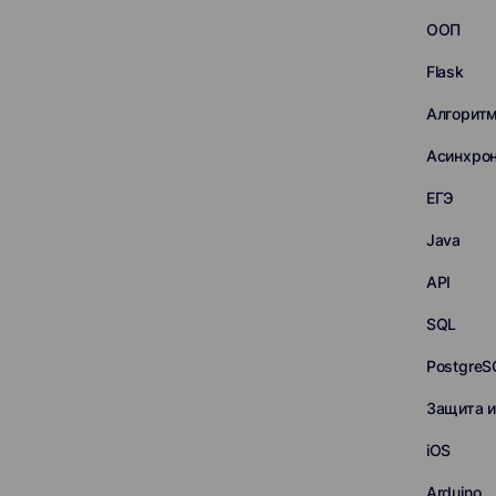
ООП
Flask
Алгорит
Асинхро
ЕГЭ
Java
API
SQL
PostgreS
Защита 
iOS
Arduino