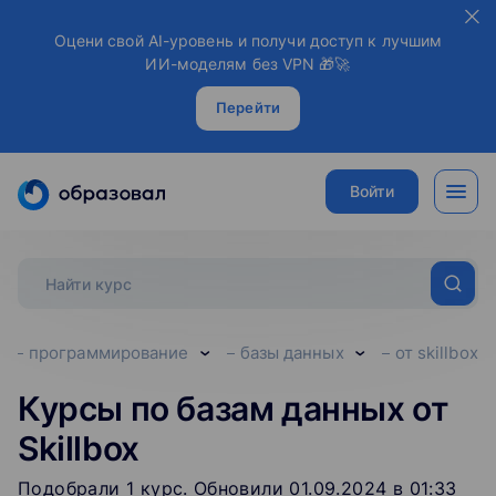
Оцени свой AI-уровень и получи доступ к лучшим
ИИ-моделям без VPN 🎁🚀
Перейти
Войти
сы
программирование
базы данных
от skillbox
Курсы по базам данных от
Skillbox
Подобрали
1
‌
курс
.
Обновили 01.09.2024 в 01:33