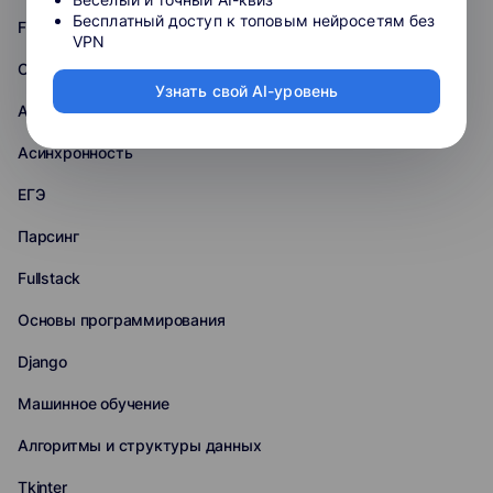
Бесплатный доступ к топовым нейросетям без
Flask
VPN
ООП
Узнать свой AI-уровень
Аналитика данных
Асинхронность
ЕГЭ
Парсинг
Fullstack
Основы программирования
Django
Машинное обучение
Алгоритмы и структуры данных
Tkinter