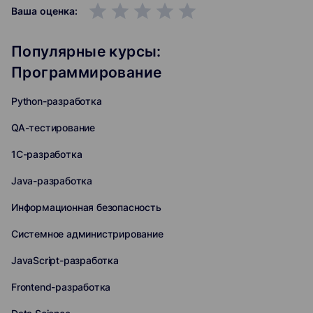
grade
grade
grade
grade
grade
Ваша оценка:
Популярные курсы:
Программирование
Python-разработка
QA-тестирование
1C-разработка
Java-разработка
Информационная безопасность
Системное администрирование
JavaScript-разработка
Frontend-разработка