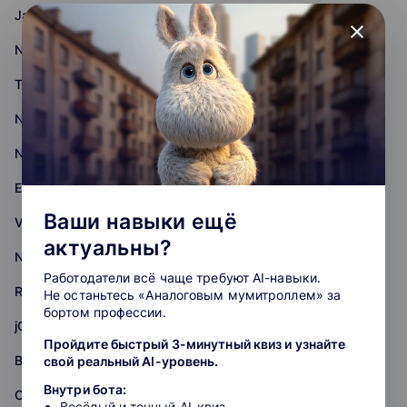
JavaScript
close
Node.js
Three.js
Nest.js
Next.js
Express.js
Ваши навыки ещё
Vue.js
актуальны?
Nuxt
Работодатели всё чаще требуют AI-навыки.
React.js
Не останьтесь «Аналоговым мумитроллем» за
бортом профессии.
jQuery
Пройдите быстрый 3-минутный квиз и узнайте
Backend
свой реальный AI-уровень.
Внутри бота:
Oracle
Весёлый и точный AI-квиз