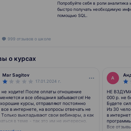
Попробуйте себя в роли аналитика 
быстро получать необходимую ин
помощью SQL.
999
отзывов
о школе
ы о курсах
Mar Sagitov
Ан
А
17.01.2024
г.
 не ходите! После оплаты отношение
НЕ ВЗДУМА
 меняется и все обещания забываются! Не
000 р. не 
 хорошие курсы, отправляют постоянно
Будете сил
 все в интернете, на вопросы отвечать не
Из 30 чело
 Только выкладывают свои вебинары, а как
в интернет
аться в теме - так это им не интересно.
программы
Все отзывы