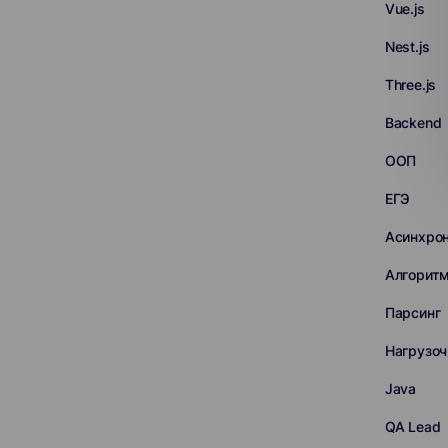
Vue.js
Nest.js
Three.js
Backend
ООП
ЕГЭ
Асинхро
Алгорит
Парсинг
Нагрузоч
Java
QA Lead