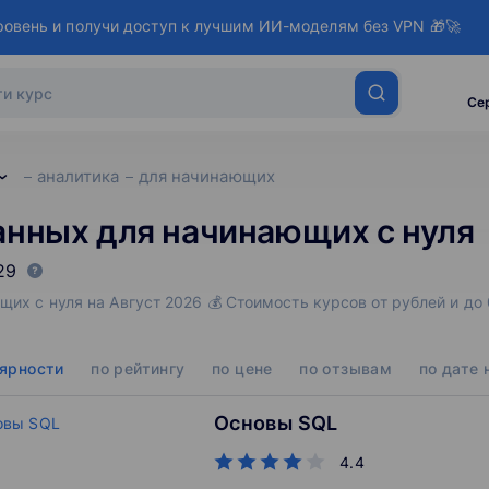
ровень и получи доступ к лучшим ИИ-моделям без VPN 🎁🚀
Се
аналитика
для начинающих
анных для начинающих с нуля
29
щих с нуля на Август 2026 💰 Стоимость курсов от рублей и до
лярности
по рейтингу
по цене
по отзывам
по дате 
Основы SQL
4.4