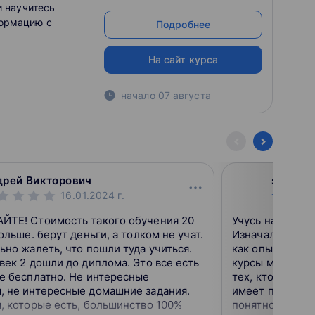
и научитесь
формацию с
Подробнее
На сайт курса
начало
07 августа
дрей Викторович
sergey 
16.01.2024
г.
ЙТЕ! Стоимость такого обучения 20
Учусь на систе
больше. берут деньги, а толком не учат.
Изначально, мн
ьно жалеть, что пошли туда учиться.
как опыт подоб
век 2 дошли до диплома. Это все есть
курсы можно на
е бесплатно. Не интересные
тех, кто хочет
, не интересные домашние задания.
имеет проблемы
, которые есть, большинство 100%
понятно одно, н