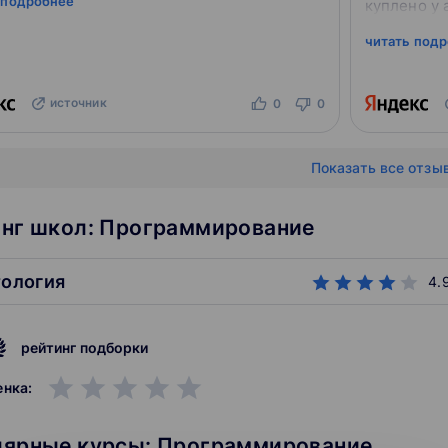
 подробнее
куплено у 
встречал, 
читать под
источник
0
0
Показать все отзы
нг школ: Программирование
тология
4.
рейтинг подборки
grade
grade
grade
grade
grade
енка:
лярные курсы: Программирование