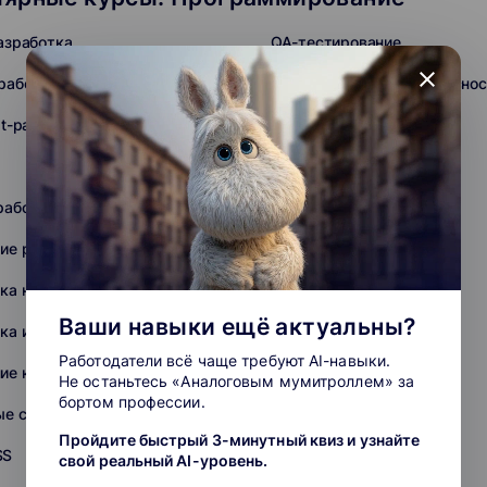
азработка
QA-тестирование
close
работка
Информационная безопаснос
pt-разработка
Frontend-разработка
Golang-разработка
работка
Разработка на Swift
ие разработкой и IT
Fullstack-разработка
ка на C (C#, C++)
Backend-разработка
Ваши навыки ещё актуальны?
ка игр
Unreal Engine
Работодатели всё чаще требуют AI-навыки.
ие квалификации
Практикум
Не останьтесь «Аналоговым мумитроллем» за
бортом профессии.
ые сети
Python
Пройдите быстрый 3-минутный квиз и узнайте
SS
Middle
свой реальный AI-уровень.