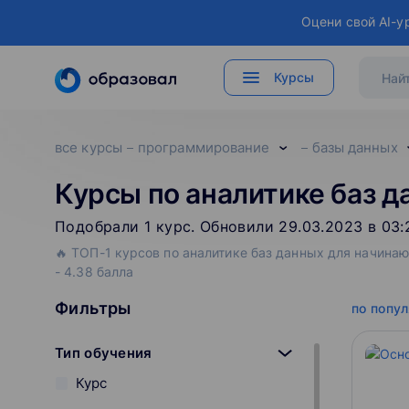
Оцени свой AI-у
Курсы
все курсы
программирование
базы данных
Курсы по аналитике баз д
Подобрали
1
‌
курс
.
Обновили 29.03.2023 в 03:
🔥 ТОП-1 курсов по аналитике баз данных для начинаю
- 4.38 балла
Фильтры
по попу
Тип обучения
Курс