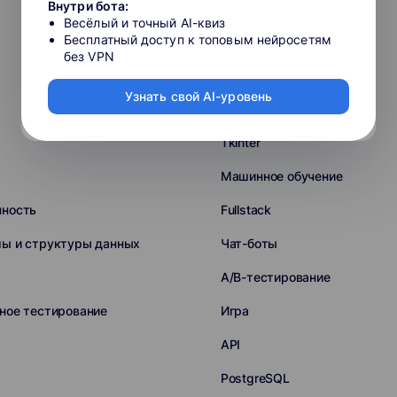
Внутри бота:
Next.js
Весёлый и точный AI-квиз
Бесплатный доступ к топовым нейросетям
jQuery
без VPN
Node.js
Узнать свой AI-уровень
Oracle
Tkinter
Машинное обучение
нность
Fullstack
мы и структуры данных
Чат-боты
A/B-тестирование
ное тестирование
Игра
API
PostgreSQL