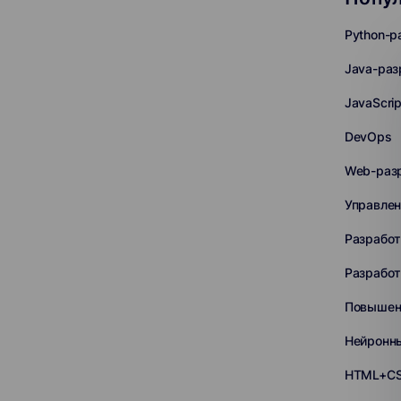
Python-р
Java-раз
JavaScri
DevOps
Web-раз
Управлен
Разработ
Разработ
Повышен
Нейронн
HTML+C