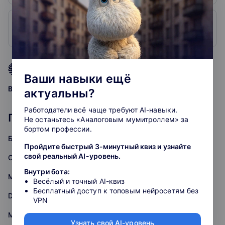
2. SkillFactory
3.6
78
4.8
рейтинг подборки
Ваши навыки ещё
grade
grade
grade
grade
grade
Ваша оценка:
актуальны?
Работодатели всё чаще требуют AI-навыки.
Популярные курсы: Аналитика
Не останьтесь «Аналоговым мумитроллем» за
бортом профессии.
Бизнес-аналитика
Пройдите быстрый 3-минутный квиз и узнайте
свой реальный AI-уровень.
Системная аналитика
Внутри бота:
Математика
Весёлый и точный AI-квиз
Бесплатный доступ к топовым нейросетям без
Data Engineering
VPN
Математика для Data Science
Узнать свой AI-уровень