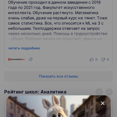
Обучение проходил в данном заведении с 2019
года по 2021 год. Факультет искусственного
интеллекта. Обучение растянуто. Математика
очень слабая, даже на первый курс не тянет. Тоже
самое статистика. Все, что относится к ML на 3 с
небольшим. Техподдержка отвечает на запрос
через несколько дней. Помощь в трудоустройстве
- обман. Реально ничем не помогают, деньги не
возвращают.
читать подробнее
0
0
Показать все отзывы
Рейтинг школ: Аналитика
close
1. GeekBrains
4.9
2606