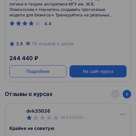
логики и теории алгоритмов МГУ им. М.В.
Ломоносова→ Научитесь создавать прогнозные
модели для бизнеса→ Тренируйтесь на реальных
проектах и кейсах→ Начните работать удаленно из
4.4
любой точки мира
3.6
78
отзывов
о школе
244 440 ₽
Подробнее
На сайт курса
Отзывы о курсах
dvk35036
19.03.2022
г.
Крайне не советую