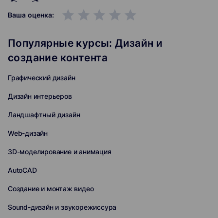
grade
grade
grade
grade
grade
Ваша оценка:
Популярные курсы: Дизайн и
создание контента
Графический дизайн
Дизайн интерьеров
Ландшафтный дизайн
Web-дизайн
3D-моделирование и анимация
AutoCAD
Создание и монтаж видео
Sound-дизайн и звукорежиссура