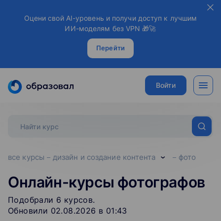
Оцени свой AI-уровень и получи доступ к лучшим
ИИ-моделям без VPN 🎁🚀
Перейти
Войти
все курсы
дизайн и создание контента
фото
Онлайн-курсы фотографов
Подобрали
6
‌
курсов
.
Обновили 02.08.2026 в 01:43