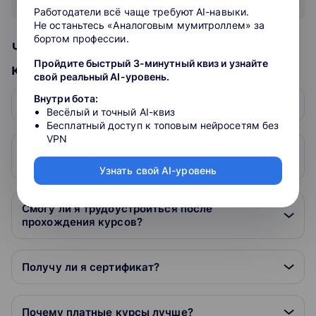
Показать все отзывы
Работодатели всё чаще требуют AI-навыки.
Не останьтесь «Аналоговым мумитроллем» за
бортом профессии.
Часто задаваемые вопросы по
Пройдите быстрый 3-минутный квиз и узнайте
курсам тематики Фото
свой реальный AI-уровень.
Внутри бота:
Сколько времени займет обучение?
Весёлый и точный AI-квиз
Бесплатный доступ к топовым нейросетям без
VPN
Чему я научусь после прохождения курса по
фотографии?
Узнать свой AI-уровень
Смогу ли я трудоустроиться после
прохождения курсов?
Получу ли я сертификат?
Почему платные курсы лучше?