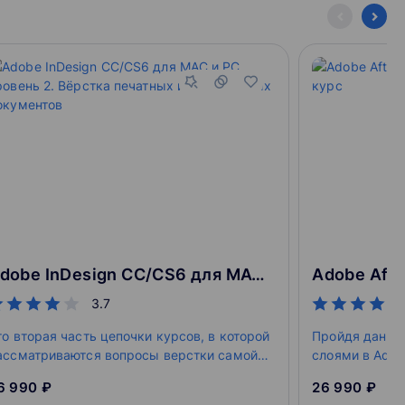
оте
eb
и в требуемый формат
e
Adobe InDesign CC/CS6 для MAC и PC. Уровень 2. Вёрстка печатных и электронных документов
3.7
то вторая часть цепочки курсов, в которой
Пройдя данный
ассматриваются вопросы верстки самой
слоями в Adobe
азнообразной продукции – журнала,
создавать сл
6 990 ₽
26 990 ₽
азеты, книги. Она является логическим
композиции, 