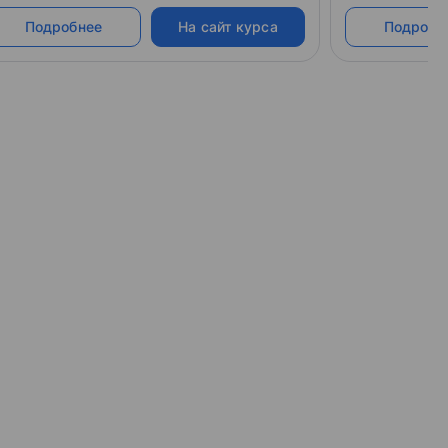
родолжением первой части и позволяет
параметры сло
Подробнее
На сайт курса
Подробн
олучить полезные навыки для работы с
видеофайлы.
юбой продукцией.