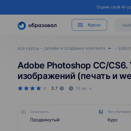
Оцени свой AI-у
Курсы
все курсы
дизайн и создание контента
работ
Adobe Photoshop СС/CS6. 
изображений (печать и w
3.7
16 ак. ч.
Сложность
Тип обучения
Продвинутый
Курс