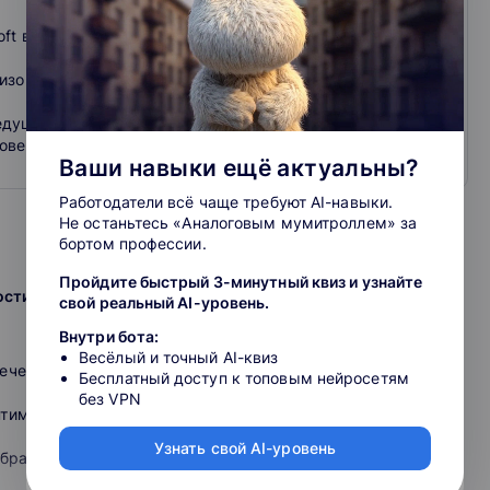
ft в России, Центральной и Восточной Европе в 2011-2014
ризованный учебный центр по обучению Adobe — Adobe
едущих IT-компаний мира
совершенства EC-Council»
Ваши навыки ещё актуальны?
Работодатели всё чаще требуют AI-навыки.
Не останьтесь «Аналоговым мумитроллем» за
бортом профессии.
Пройдите быстрый 3-минутный квиз и узнайте
сти работы в Photoshop. Автоматизация операций (4 ак.
свой реальный AI-уровень.
Внутри бота:
Весёлый и точный AI-квиз
печению
Бесплатный доступ к топовым нейросетям
без VPN
птимизация базовых настроек программы. Настройка
Узнать свой AI-уровень
ображениями (коллекции, метки, тэги, переименование),