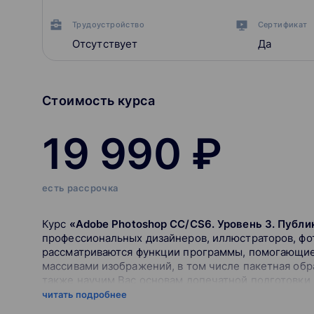
Трудоустройство
Сертификат
Отсутствует
Да
Стоимость курса
19 990 ₽
есть рассрочка
Курс
«Adobe Photoshop СС/CS6. Уровень 3. Публи
профессиональных дизайнеров, иллюстраторов, фото
рассматриваются функции программы, помогающие 
массивами изображений, в том числе пакетная обр
также научим Вас основам допечатной подготовки
читать подробнее
Для занятий мы используем современные калибра