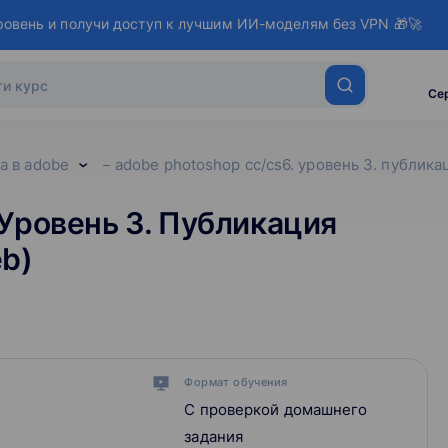
ровень и получи доступ к лучшим ИИ-моделям без VPN 🎁🚀
Се
а в adobe
adobe photoshop сс/cs6. уровень 3. публик
Уровень 3. Публикация
eb)
Формат обучения
С проверкой домашнего
задания