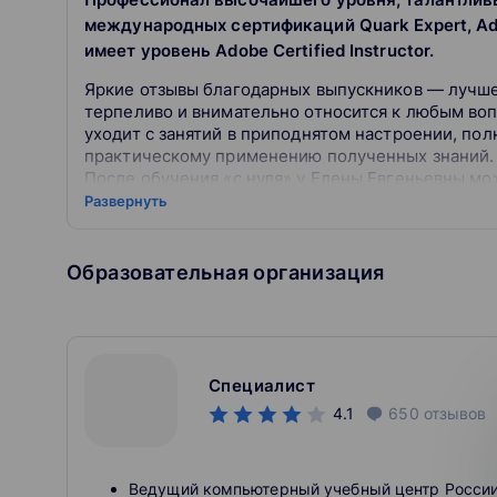
международных сертификаций Quark Expert, Adob
имеет уровень Adobe Certified Instructor.
Яркие отзывы благодарных выпускников — лучше
терпеливо и внимательно относится к любым воп
уходит с занятий в приподнятом настроении, по
практическому применению полученных знаний.
После обучения «с нуля» у Елены Евгеньевны мо
программами на профессиональном уровне. Все н
Развернуть
получены и отработаны. Проблем с трудоустройс
графическими программами, верстальщики, дизай
рекламе, полиграфии, в интернет-разработках. К
Образовательная организация
развивающейся отрасли, как разработка контента
Педагогический стаж насчитывает 20 лет, больш
За это время Елена Евгеньевна успешно обучила
Среди её выпускников — сотрудники ЦУМа, диза
издательств «Просвещение», «Марка». У Елены 
Специалист
Америки, Испании, Израиля, Индонезии, Банглад
4.1
650
отзывов
Ведущий компьютерный учебный центр России