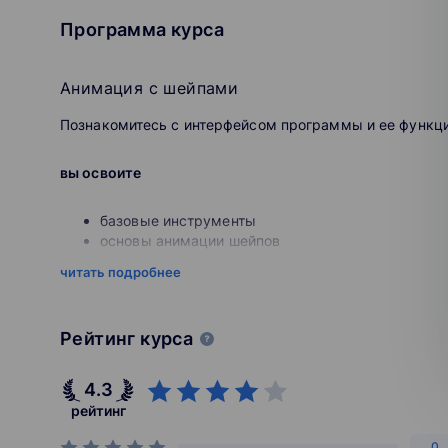
Этой прямой путь в дизайн.Выбирайте программу 
Программа курса
или новую профессию целиком. Только актуальные
практику.
Анимация с шейпами
Познакомитесь с интерфейсом программы и ее функц
вы освоите
базовые инструменты
основы анимации шейпов
слои
читать подробнее
рендер
анимированные композиции
вы создадите
Рейтинг курса
анимированную заставку, состоящую только из 
4.3
рейтинг
А
нимация с типографикой
0