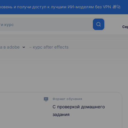
ровень и получи доступ к лучшим ИИ-моделям без VPN 🎁🚀
Се
а в adobe
курс after effects
Формат обучения
С проверкой домашнего
задания