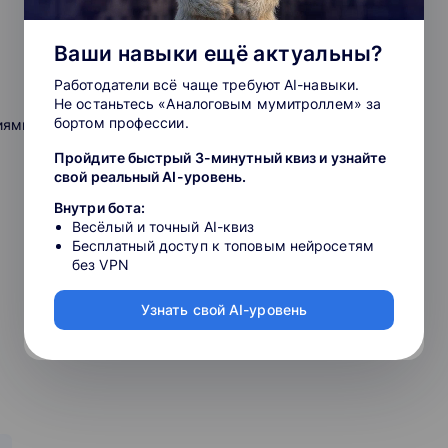
и срок обучения, чтобы обрести новые полезные навыки
 знания от экспертов в дизайне и обучение с упором на
Ваши навыки ещё актуальны?
Работодатели всё чаще требуют AI-навыки.
Не останьтесь «Аналоговым мумитроллем» за
бортом профессии.
иями
Пройдите быстрый 3-минутный квиз и узнайте
свой реальный AI-уровень.
Внутри бота:
Весёлый и точный AI-квиз
Бесплатный доступ к топовым нейросетям
без VPN
Узнать свой AI-уровень
шейпов