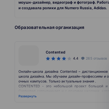
моушн-дизайнер, видеограф и фотограф. Рабо
и создавала ролики для Numero Russia, Adidas.
Образовательная организация
Contented
4.4
265
отзывов
Онлайн-школа дизайна Contented – дистанционное
школа дизайна. Мы обучаем дизайн-профессиям и 
очных кампусов. Только актуальные знания .
CONTENTED - это небольшой проект большой и д
Contented сотрудничает и с другими школами, ко
навыков студентами "Конты". Может быть, стоило н
Развернуть
"Скилфэктори", а напрячь силы в поиске и сво
программ.