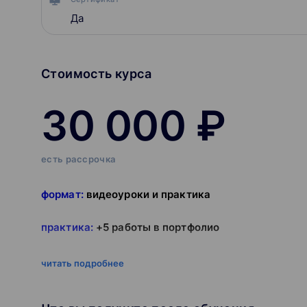
Да
Стоимость курса
30 000 ₽
есть рассрочка
формат:
видеоуроки и практика
практика:
+5 работы в портфолио
доступ к курсу
навсегда
читать подробнее
After Effects