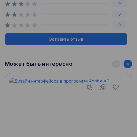
0
Модуль 2
0
перейдете от уровня новичка до уверенного пользователя,
0
который знает интерфейс программы и умеет работать в
ней
Оставить отзыв
вы освоите
Может быть интересно
перейдете от уровня новичка до уверенного
пользователя, который знает интерфейс программы
и умеет работать в ней
основы верстки текста
эффекты illustrator
вы создадите
разворот журнала или брошюру
финальный проект