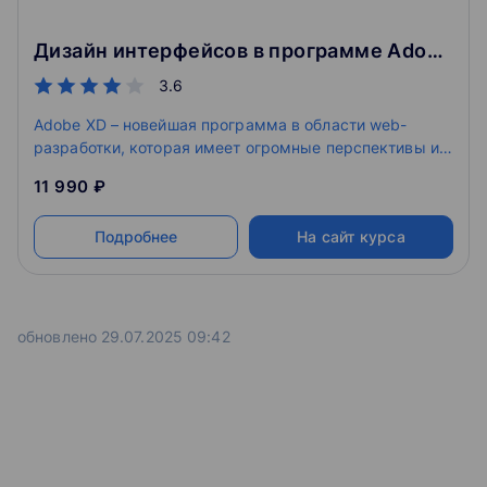
Дизайн интерфейсов в программе Adobe XD
3.6
Adobe XD – новейшая программа в области web-
разработки, которая имеет огромные перспективы и
уже влияет на саму отрасль. В ходе курса вы изучите
11 990 ₽
возможности Adobe XD, вопросы интеграции Adobe
XD с другими приложениями, научитесь создавать
Подробнее
На сайт курса
интерфейс web-сайта и приложения в Adobe XD.
обновлено 29.07.2025 09:42