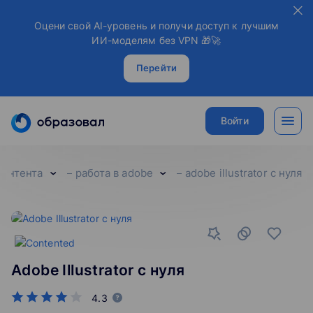
Оцени свой AI-уровень и получи доступ к лучшим
ИИ-моделям без VPN 🎁🚀
Перейти
Войти
контента
работа в adobe
adobe illustrator с нуля
Adobe Illustrator с нуля
4.3