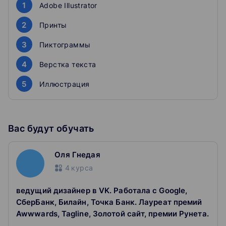
1
Adobe Illustrator
структурировать имеющиеся знания
2
Принты
систематизировать и обновить навыки, научиться
3
Пиктограммы
новому
4
Верстка текста
5
Иллюстрация
Вас будут обучать
Оля Гнедая
4
курса
ведущий дизайнер в VK. Работала с Google,
СберБанк, Билайн, Точка Банк. Лауреат премий
Awwwards, Tagline, Золотой сайт, премии Рунета.