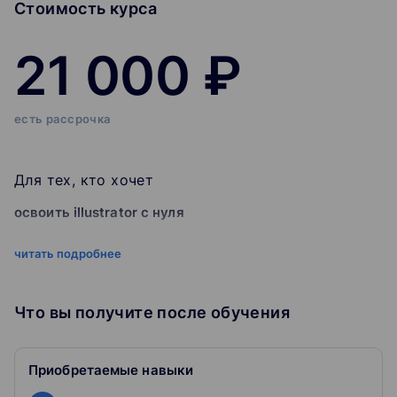
Стоимость курса
21 000 ₽
есть рассрочка
Для тех, кто хочет
освоить illustrator c нуля
научиться работать с основными инструментами
читать подробнее
популярной графической программы
Что вы получите после обучения
начать путь в дизайн
получить базу для дальнейшего развития и обучения в
Приобретаемые навыки
любой сфере дизайна