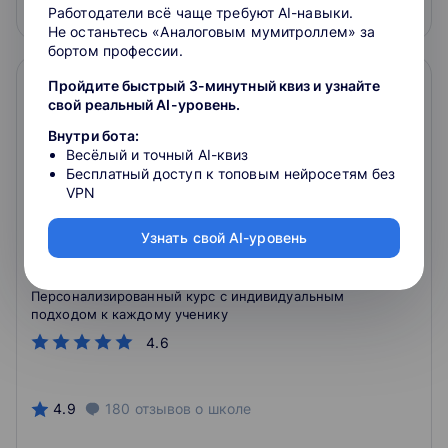
Подробнее
На сайт курса
Работодатели всё чаще требуют AI-навыки.
Не останьтесь «Аналоговым мумитроллем» за
бортом профессии.
Пройдите быстрый 3-минутный квиз и узнайте
свой реальный AI-уровень.
Внутри бота:
Весёлый и точный AI-квиз
Бесплатный доступ к топовым нейросетям без
VPN
Продвинутый курс подготовки. Сдайте
Узнать свой AI-уровень
ЕГЭ и поступите на бюджет без стресса.
10 класс
К ОГЭ-2024 в формате "Максимум онлайн"
Персонализированный курс с индивидуальным
подходом к каждому ученику
4.6
4.9
180
отзывов
о школе