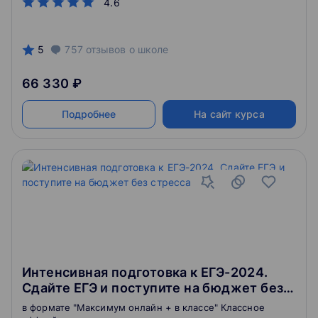
4.6
5
757
отзывов
о школе
66 330 ₽
Подробнее
На сайт курса
Интенсивная подготовка к ЕГЭ-2024.
Сдайте ЕГЭ и поступите на бюджет без
стресса. 10 класс
в формате "Максимум онлайн + в классе" Классное