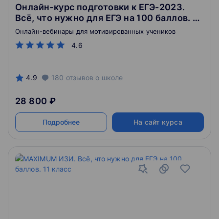
Онлайн-курс подготовки к ЕГЭ-2023.
Всё, что нужно для ЕГЭ на 100 баллов. 11
класс
Онлайн-вебинары для мотивированных учеников
4.6
4.9
180
отзывов
о школе
28 800 ₽
Подробнее
На сайт курса