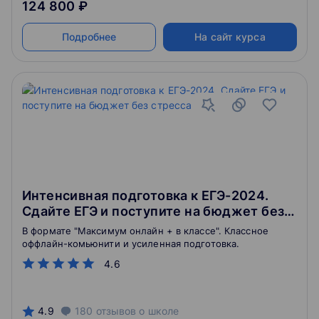
124 800 ₽
Подробнее
На сайт курса
Интенсивная подготовка к ЕГЭ-2024.
Сдайте ЕГЭ и поступите на бюджет без
стресса
В формате "Максимум онлайн + в классе". Классное
оффлайн-комьюнити и усиленная подготовка.
4.6
4.9
180
отзывов
о школе