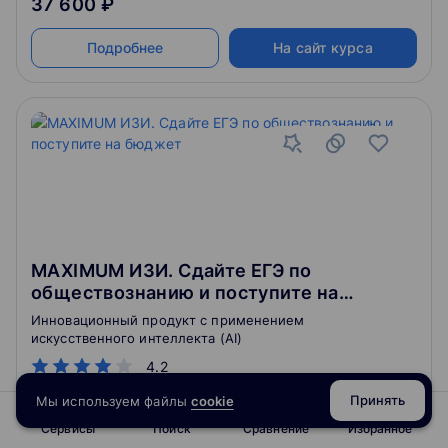
37 600 ₽
Подробнее
На сайт курса
MAXIMUM ИЗИ. Сдайте ЕГЭ по
обществознанию и поступите на
бюджет
Инновационный продукт с применением
искусственного интеллекта (AI)
4.2
Принять
Мы используем файлы
cookie
Сервисы
Поиск
Сравнение
Избранное
4.9
180
отзывов
о школе