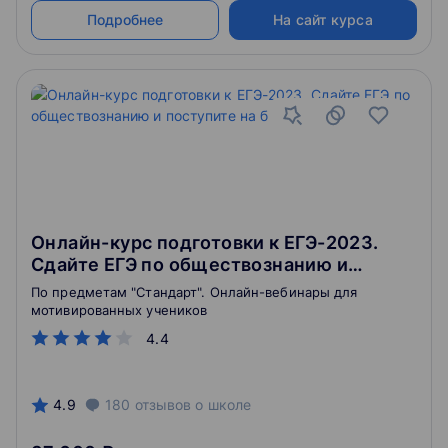
Подробнее
На сайт курса
Онлайн-курс подготовки к ЕГЭ-2023.
Сдайте ЕГЭ по обществознанию и
поступите на бюджет
По предметам "Стандарт". Онлайн-вебинары для
мотивированных учеников
4.4
4.9
180
отзывов
о школе