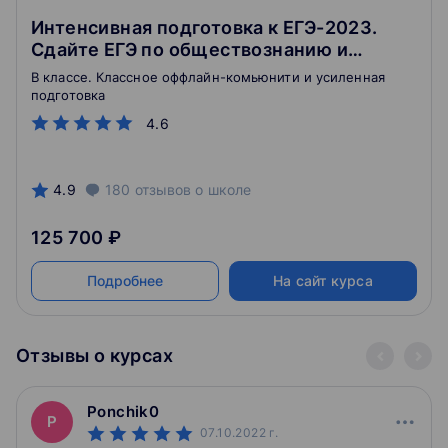
Интенсивная подготовка к ЕГЭ-2023.
Сдайте ЕГЭ по обществознанию и
поступите на бюджет
В классе. Классное оффлайн-комьюнити и усиленная
подготовка
4.6
4.9
180
отзывов
о школе
125 700 ₽
Подробнее
На сайт курса
Отзывы о курсах
Ponchik0
P
07.10.2022
г.