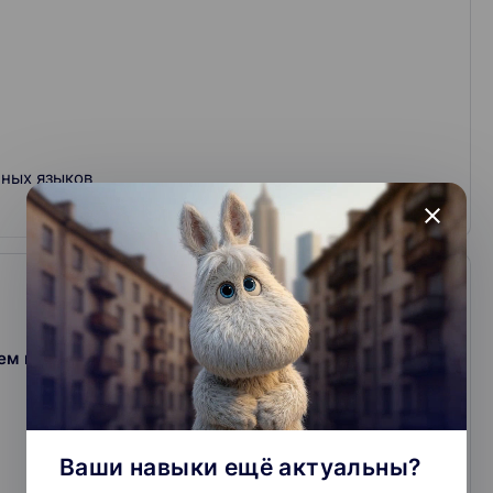
нных языков
close
м мире, а если разбираешься в мире, то
Ваши навыки ещё актуальны?