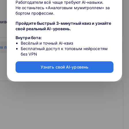
Работодатели всё чаще требуют AI-навыки.
Не останьтесь «Аналоговым мумитроллем» за
бортом профессии.
ниверситет, Лечебное дело
Пройдите быстрый 3-минутный квиз и узнайте
свой реальный AI-уровень.
Внутри бота:
Весёлый и точный AI-квиз
ех преподавателей
Бесплатный доступ к топовым нейросетям
без VPN
Узнать свой AI-уровень