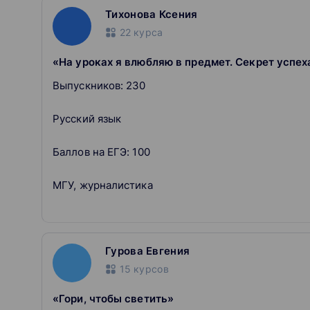
распространяется на образовательные программ
Тихонова Ксения
академических часов
22
курса
Наши преподаватели
«На уроках я влюбляю в предмет. Секрет успех
- Сами сдали ЕГЭ на 90+, поступили в топ-вуз и
Выпускников: 230
- Прошли отбор и методическое обучение, чтобы 
- Проходят предметные и методические тренинги
отчитываются о результатах
Русский язык
- Главная цель - заинтересовать в предмете и п
- Находят общий язык с подростками, не ругают 
Баллов на ЕГЭ: 100
МГУ, журналистика
Гурова Евгения
15
курсов
«Гори, чтобы светить»