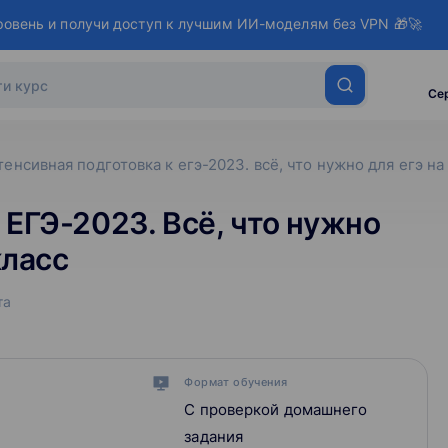
ровень и получи доступ к лучшим ИИ-моделям без VPN 🎁🚀
Се
тенсивная подготовка к егэ-2023. всё, что нужно для егэ на 
 ЕГЭ-2023. Всё, что нужно
класс
та
Формат обучения
С проверкой домашнего
задания