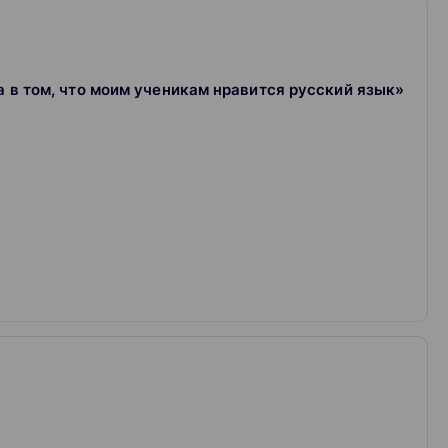
ы длительностью менее 60 (шестидесяти)
а в том, что моим ученикам нравится русский язык»
 ежегодно пишут досрочный ЕГЭ
объяснять интересно и понятно
 2 раза в месяц, обмениваются опытом и
овысить уровень мотивации
за ошибки, отвечают на вопросы