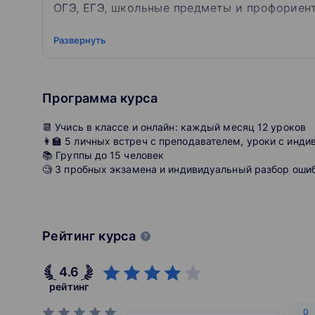
ОГЭ, ЕГЭ, школьные предметы и профориен
260 000 учеников
Развернуть
прошли курсы MAXIMUM Присоединяйтесь!
45 учебных центров
в России и ближнем зарубежье, онлайн по всему м
3 000 школ-партнёров
Программа курса
из 206 городов ежегодно приглашают нас проводить
профориентации
📆 Учись в классе и онлайн: каждый месяц 12 уроков
153 университета
👩‍🏫 5 личных встреч с преподавателем, уроки с ин
выступают на нашем форуме «Навигатор поступлени
📚 Группы до 15 человек
РАНХиГС и другие
🧐 3 пробных экзамена и индивидуальный разбор оши
За результат ученика отвечают более 1250
Технологии и аналитика
Рейтинг курса
Онлайн-модуль делает обучение доступным и удобн
необходимое в онлайн-модуле: теорию, домашние з
4.6
уроков — не придётся ничего искать.
рейтинг
0