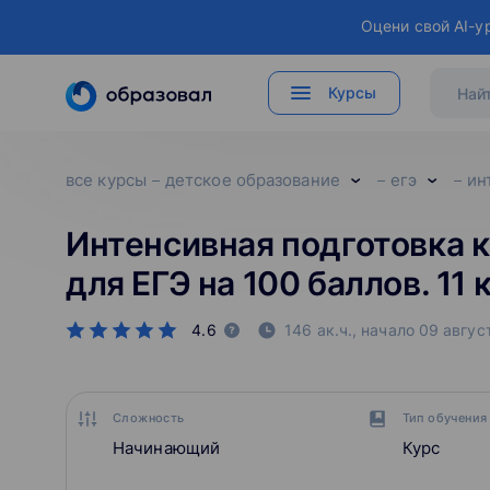
Оцени свой AI-у
Курсы
все курсы
детское образование
егэ
ин
Интенсивная подготовка к
для ЕГЭ на 100 баллов. 11 
4.6
146 ак.ч.,
начало
09 авгус
Сложность
Тип обучения
Начинающий
Курс