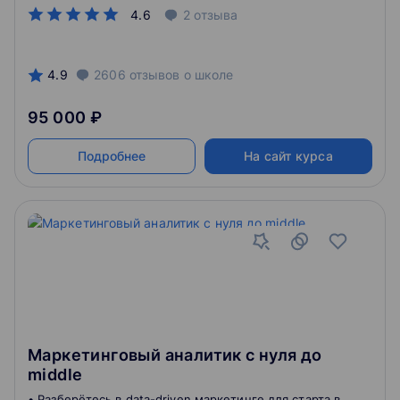
метриками, работать с гипотезами, анализировать
4.6
2
отзыва
рынок и конкурентов. Мы делаем упор на практику,
поэтому на выходе вы получите сильное портфолио
из 9 проектов.
4.9
2606
отзывов
о школе
95 000 ₽
Подробнее
На сайт курса
Маркетинговый аналитик с нуля до
middle
• Разберётесь в data-driven маркетинге для старта в