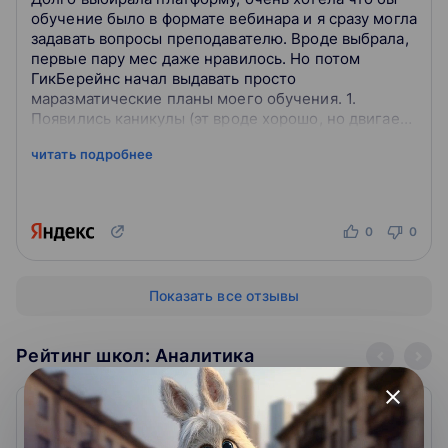
обучение было в формате вебинара и я сразу могла
задавать вопросы преподавателю. Вроде выбрала,
первые пару мес даже нравилось. Но потом
ГикБерейнс начал выдавать просто
маразматические планы моего обучения. 1.
Появились каникулы (эт вроде хорошо, но двигает
сроки обучения) 2. Курсовая. Ее нам должны
читать подробнее
били...
0
0
Показать все отзывы
Рейтинг школ: Аналитика
close
1. Нетология
4.9
999