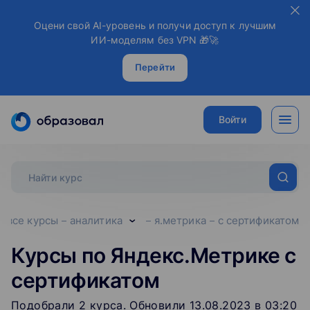
Оцени свой AI-уровень и получи доступ к лучшим
ИИ-моделям без VPN 🎁🚀
Перейти
Войти
все курсы
аналитика
я.метрика
с сертификатом
Курсы по Яндекс.Метрике с
сертификатом
Подобрали
2
‌
курса
.
Обновили 13.08.2023 в 03:20