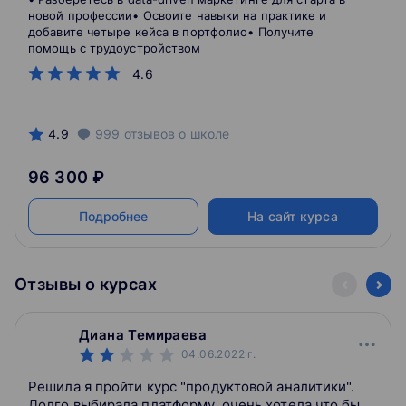
новой профессии• Освоите навыки на практике и
добавите четыре кейса в портфолио• Получите
помощь с трудоустройством
4.6
4.9
999
отзывов
о школе
96 300 ₽
Подробнее
На сайт курса
Отзывы о курсах
Диана Темираева
04.06.2022
г.
Решила я пройти курс "продуктовой аналитики".
Долго выбирала платформу, очень хотела что бы