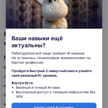
2. GeekBrains
4.9
2606
4.8
рейтинг подборки
Ваши навыки ещё
grade
grade
grade
grade
grade
Ваша оценка:
актуальны?
Работодатели всё чаще требуют AI-навыки.
Популярные курсы: Аналитика
Не останьтесь «Аналоговым мумитроллем» за
бортом профессии.
Бизнес-аналитика
Пройдите быстрый 3-минутный квиз и узнайте
свой реальный AI-уровень.
Системная аналитика
Внутри бота:
Математика
Весёлый и точный AI-квиз
Бесплатный доступ к топовым нейросетям без
Data Engineering
VPN
Математика для Data Science
Узнать свой AI-уровень