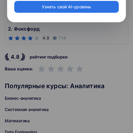
1. SkySmart
Узнать свой AI-уровень
5
757
2. Фоксфорд
4.9
714
4.8
рейтинг подборки
grade
grade
grade
grade
grade
Ваша оценка:
Популярные курсы: Аналитика
Бизнес-аналитика
Системная аналитика
Математика
Data Engineering