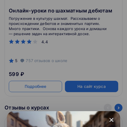
Онлайн-уроки по шахматным дебютам
Погружение в культуру шахмат. Рассказываем о
происхождении дебютов и знаменитых партиях.
Много практики. Основа каждого урока и домашки
— решение задач на интерактивной доске.
4.4
5
757
отзывов
о школе
599 ₽
Подробнее
На сайт курса
Отзывы о курсах
close
Olga