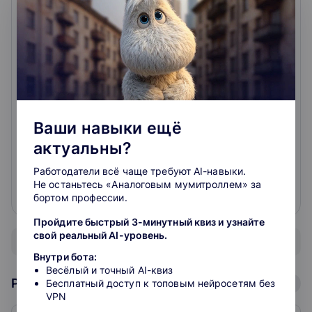
21.01.2024
г.
Школа нравится. Используем как дополнение
образование к школе. Старший ребенок готовится
сейчас к ОГЭ. Посмотрим что получится из
совместной работы. Младшие учат Китайский
онлайн и подтягивают предметы русский,
математику. Гибкая система скидок.
Ваши навыки ещё
читать подробнее
актуальны?
Работодатели всё чаще требуют AI-навыки.
Не останьтесь «Аналоговым мумитроллем» за
бортом профессии.
0
0
Пройдите быстрый 3-минутный квиз и узнайте
свой реальный AI-уровень.
Показать все отзывы
Внутри бота:
Весёлый и точный AI-квиз
Рейтинг школ: Аналитика
Бесплатный доступ к топовым нейросетям без
VPN