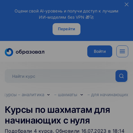
Оцени свой AI-уровень и получи доступ к лучшим
ИИ-моделям без VPN 🎁🚀
Перейти
Войти
е курсы
аналитика
шахматы
для начинающих
Курсы по шахматам для
начинающих с нуля
Подобрали
4
‌
курса
.
Обновили 16.07.2023 в 18:14