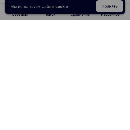
Принять
Мы используем файлы
cookie
Сервисы
Поиск
Сравнение
Избранное
info@obrazoval.ru
всегда готовы вам помочь
Рейтинг курсов
Отзывы о школах