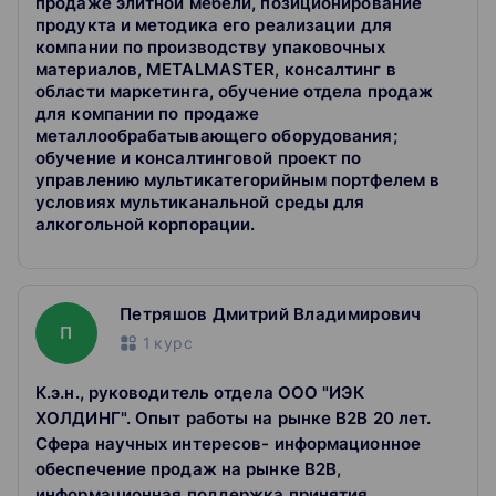
продаже элитной мебели, позиционирование
профессиональном образовании с приложением или
продукта и методика его реализации для
справка с места учебы (для студентов)
компании по производству упаковочных
Паспорт: 1 разворот (фото), 2 разворот (регистрация)
материалов, METALMASTER, консалтинг в
СНИЛС
области маркетинга, обучение отдела продаж
для компании по продаже
В программе рассматривается: сегментирование
металлообрабатывающего оборудования;
рынка; модели поведения промышленных
обучение и консалтинговой проект по
потребителей; типы и виды каналов распределения;
управлению мультикатегорийным портфелем в
стратегия дистрибуции и стратегии продаж;
условиях мультиканальной среды для
специфика ценообразования, брендов, коммуникаций
алкогольной корпорации.
и исследований на промышленных и В2В рынках.
Петряшов Дмитрий Владимирович
П
1
курс
К.э.н., руководитель отдела ООО "ИЭК
ХОЛДИНГ". Опыт работы на рынке B2B 20 лет.
Сфера научных интересов- информационное
обеспечение продаж на рынке B2B,
информационная поддержка принятия