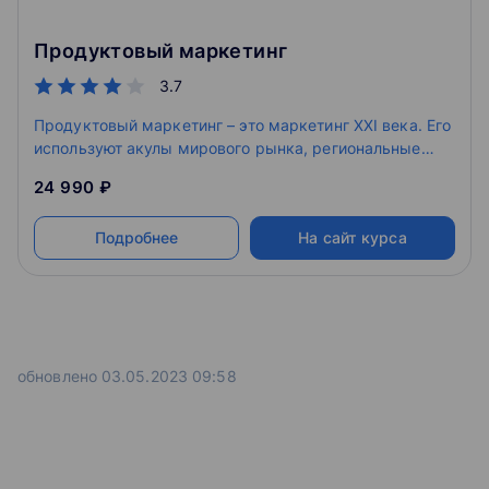
Продуктовый маркетинг
3.7
Продуктовый маркетинг – это маркетинг XXI века. Его
используют акулы мирового рынка, региональные
компании и даже бизнесмены-одиночки. Он
24 990 ₽
представляет собой комплекс мероприятий по
омниканальному маркетингу, что предполагает
Подробнее
На сайт курса
представление продукта именно его целевым
потребителям, максимально точно, открыто и ясно.
обновлено 03.05.2023 09:58