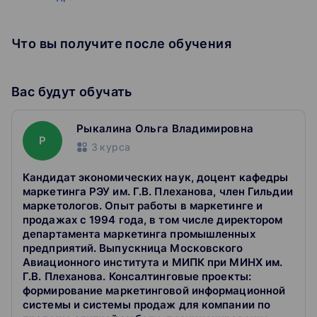
Удостоверение об окончании престижного
экономического вуза России;
Что вы получите после обучения
Общение с практиками бизнеса для обмена
опытом и партнерства, участие в мастер-классах;
Небольшие группы позволяют проработать все
вопросы слушателей и уделить внимание
Вас будут обучать
каждому;
Система скидок и поэтапная оплата обучения;
Гибкий режим занятий позволяет учиться даже с
Рыкалина Ольга Владимировна
Р
учетом командировок и занятости на работе;
3
курса
При проведении обучения в очном формате -
занятия в центре Москвы: шаговая доступность от
Кандидат экономических наук, доцент кафедры
м. Серпуховская и м. Павелецкая.
маркетинга РЭУ им. Г.В. Плеханова, член Гильдии
маркетологов. Опыт работы в маркетинге и
Как поступить
продажах с 1994 года, в том числе директором
департамента маркетинга промышленных
Требования к слушателям
предприятий. Выпускница Московского
К освоению программы допускаются лица, имеющие
Авиационного института и МИПК при МИНХ им.
среднее профессиональное и/или высшее образование
Г.В. Плеханова. Консалтинговые проекты:
формирование маркетинговой информационной
Документы для поступления
системы и системы продаж для компании по
Копия диплома о высшем или среднем