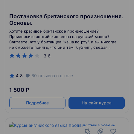
Постановка британского произношения.
Основы.
Хотите красивое британское произношение?
Произносите английские слова на русский манер?
Считаете, что у британцев "каша во рту", и вы никогда
не сможете понять, что они там "бубнят", съедая
половину звуков? Тогда этот курс точно для вас!
3.6
4.8
60
отзывов
о школе
1 500 ₽
Подробнее
На сайт курса