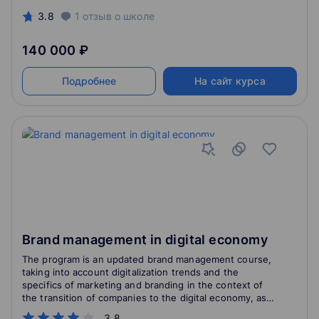
преподавать язык – совершенно разные понятия,
разобраться в которых вам помогут на нашей
3.8
1
отзыв
о школе
программе.
140 000 ₽
Подробнее
На сайт курса
Brand management in digital economy
The program is an updated brand management course,
taking into account digitalization trends and the
specifics of marketing and branding in the context of
the transition of companies to the digital economy, as
the introduction of digital technologies is reflected in
3.8