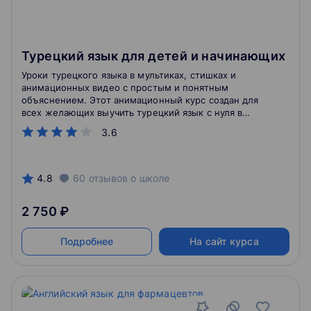
Турецкий язык для детей и начинающих
Уроки турецкого языка в мультиках, стишках и
анимационных видео с простым и понятным
объяснением. Этот анимационный курс создан для
всех желающих выучить турецкий язык с нуля в
игровой форме. Уроки будут интересны как
3.6
взрослым, так и детям, которые никогда не изучали
турецкий и хотят понять структуру этого восточного
языка. Объяснения ведутся на простом, детском
языке, без сложных грамматических форм и
4.8
60
отзывов
о школе
конструкций. Изучайте турецкий язык легко и
весело!
2 750 ₽
Подробнее
На сайт курса