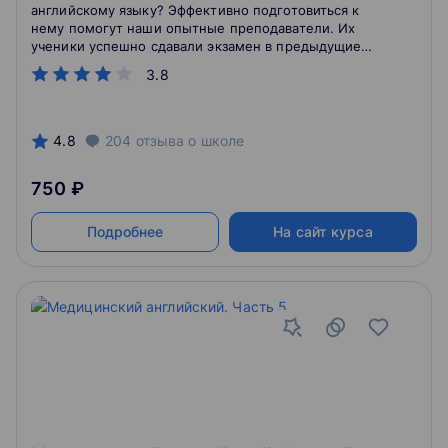
английскому языку? Эффективно подготовиться к
нему помогут наши опытные преподаватели. Их
ученики успешно сдавали экзамен в предыдущие
годы. У вашего выпускника тоже получится.
3.8
Подготовка к ЕГЭ онлайн позволит избежать ошибок,
избавиться от страха перед ЕГЭ и заработать
хороший балл.
4.8
204
отзыва
о школе
750 ₽
Подробнее
На сайт курса