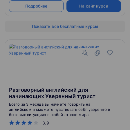
ребусов, трио, заданий на словообразование и
Подробнее
На сайт курса
формулирование предложений), практику чтения и
аудирования, комбинированных олимпиадных
заданий, а также тренировку творческих устных и
письменных форматов (монологи и подготовленные
Показать все бесплатные курсы
высказывания, эссе, статьи, ревью, истории)
Разговорный английский для
начинающих Уверенный турист
Всего за 3 месяца вы начнёте говорить на
английском и сможете чувствовать себя уверенно в
бытовых ситуациях в любой стране мира.
3.9