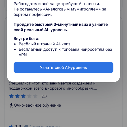
Подробнее
На сайт курса
Работодатели всё чаще требуют AI-навыки.
Не останьтесь «Аналоговым мумитроллем» за
бортом профессии.
Пройдите быстрый 3-минутный квиз и узнайте
свой реальный AI-уровень.
Внутри бота:
Весёлый и точный AI-квиз
Бесплатный доступ к топовым нейросетям без
VPN
Английский язык в сфере digital
Узнать свой AI-уровень
Профессиональная переподготовка и mini-
mba. Объем программы 324 часа. Если ты digital-
специалист –тот, кто занимается созданием и
поддержкой всего цифрового многообразия:
менеджер, программист, маркетолог, дизайнеры,
2.7
редактор, тогда этот курс для тебя.
Очно-заочное обучение
3.8
1
отзыв
о школе