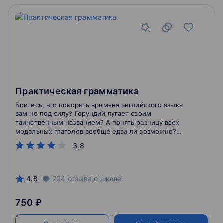
Практическая грамматика
Боитесь, что покорить времена английского языка
вам не под силу? Герундий пугает своим
таинственным названием? А понять разницу всех
модальных глаголов вообще едва ли возможно?
Докажем, что английская грамматика не так
3.8
страшна, как кажется!
4.8
204
отзыва
о школе
750 ₽