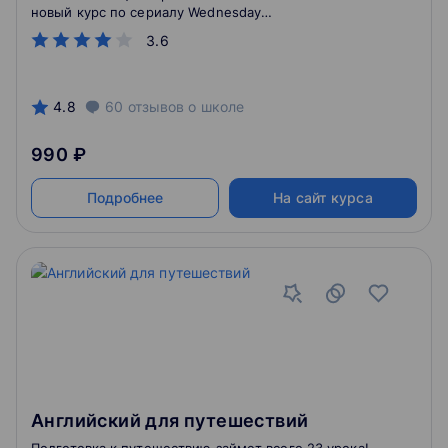
новый курс по сериалу Wednesday
https://stepik.org/177071
3.6
4.8
60
отзывов
о школе
990 ₽
Подробнее
На сайт курса
Английский для путешествий