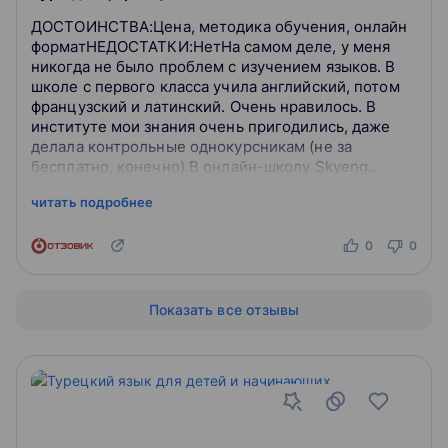
ДОСТОИНСТВА:Цена, методика обучения, онлайн
форматНЕДОСТАТКИ:НетНа самом деле, у меня
никогда не было проблем с изучением языков. В
школе с первого класса учила английский, потом
французский и латинский. Очень нравилось. В
институте мои знания очень пригодились, даже
делала контрольные однокурсникам (не за
бесплатно, конечно).В онлайн-школу Skyeng
пришла, когда решила в 30 лет поменять
читать подробнее
профессию и...
0
0
Показать все отзывы