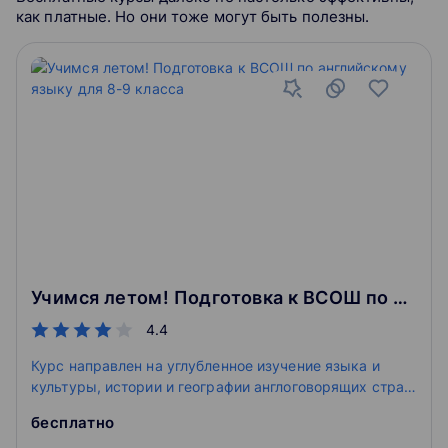
как платные. Но они тоже могут быть полезны.
Учимся летом! Подготовка к ВСОШ по английскому языку для 8-9 класса
4.4
Курс направлен на углубленное изучение языка и
культуры, истории и географии англоговорящих стран,
знакомство с актуальными темами олимпиад,
бесплатно
выполнение разнообразных заданий (кроссвордов,