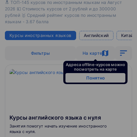
🔝 ТОП-145 курсов по иностранным языкам на Август
2026 💴 Стоимость курсов от 2 рублей и до 300000
рублей 🥇 Средний рейтинг курсов по иностранным
языкам - 3.67 балла
Курсы иностранных языков
Английский
Китайс
Фильтры
На карте
Адреса offline-курсов можно
посмотреть на карте
Понятно
Курсы английского языка с нуля
Занятия помогут начать изучение иностранного
языка с нуля.