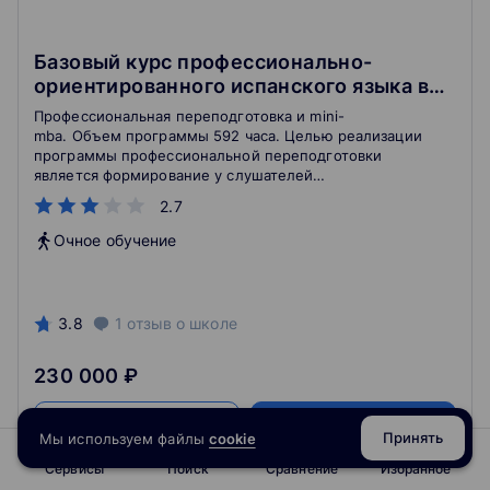
Базовый курс профессионально-
ориентированного испанского языка в
сфере услуг
Профессиональная переподготовка и mini-
mba. Объем программы 592 часа. Целью реализации
программы профессиональной переподготовки
является формирование у слушателей
универсальных компетенций, необходимых для
2.7
осуществления профессиональной деятельности,
приобретения квалификации для последующей
Очное обучение
эффективной коммуникации в сфере услуг.
3.8
1
отзыв
о школе
230 000 ₽
Подробнее
На сайт курса
Принять
Мы используем файлы
cookie
Сервисы
Поиск
Сравнение
Избранное