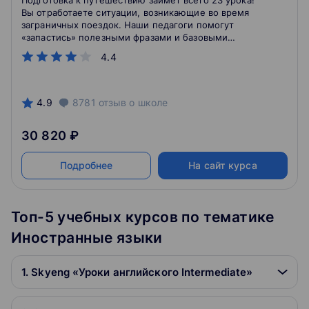
Подготовка к путешествию займет всего 23 урока!
Вы отработаете ситуации, возникающие во время
заграничных поездок. Наши педагоги помогут
«запастись» полезными фразами и базовыми
навыками, чтобы общаться без разговорника и
4.4
заводить новых друзей.
4.9
8781
отзыв
о школе
30 820 ₽
Подробнее
На сайт курса
Топ-5 учебных курсов по тематике
Иностранные языки
1. Skyeng «Уроки английского Intermediate»