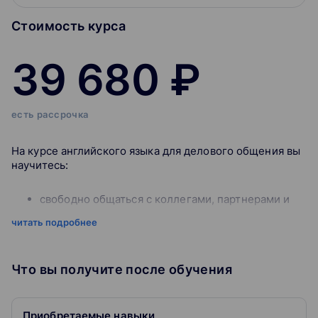
Стоимость курса
39 680 ₽
есть рассрочка
На курсе английского языка для делового общения вы
научитесь:
свободно общаться с коллегами, партнерами и
клиентами
читать подробнее
писать деловые письма, готовить презентации,
вести переговоры как профи
использовать лексику на тему карьеры и бизнеса
Что вы получите после обучения
1. Networking
2. Customer care
3. Project management
Приобретаемые навыки