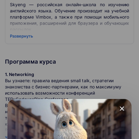
Skyeng — российская онлайн-школа по изучению
английского языка. Обучение производит на учебной
платформе Vimbox, а также при помощи мобильного
приложения, расширений для браузера и обучающих
рассылок.
Развернуть
kyeng — это онлайн-школа английского языка,
которая объединяет в себе два способа обучения:
индивидуальные занятия с репетитором,
самостоятельное обучение с помощью современных
Программа курса
сервисов.
1. Networking
Чтобы занятия английским были по-настоящему
Вы узнаете: правила ведения small talk, стратегии
эффективными и наши ученики могли погрузиться в
знакомства с бизнес-партнерами, как по максимуму
настоящую языковую среду, мы разработали целую
использовать возможности конференций
экосистему сервисов.
TEDxSadovoeRing Conference.
Вы научитесь: начинать разговор, знакомиться, находить
close
Экосистема Skyeng анализирует действия ученика,
нужные темы для беседы, избегать вопросов на острые
отслеживает его ошибки, строит персональную
темы, поддерживать контакт после знакомства, писать
образовательную траекторию, поддерживает и
короткие сообщения о себе.
усиливает его вовлечение в занятия, наглядно
Раздел включает уроки:
показывает прогресс.
• Making contact
читать подробнее