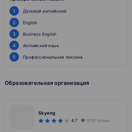
4. Leadership
5. Career ladder
1
Деловой английский
6. Company presentations to clients
2
English
3
Business English
4
Английский язык
5
Профессиональная лексика
Образовательная организация
Skyeng
4.7
8781
отзыв