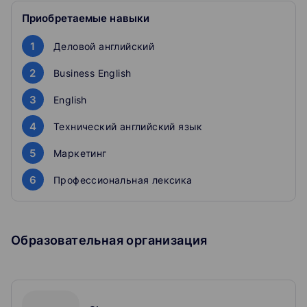
2. SWOT analysis
Приобретаемые навыки
3. Marketing strategy
4. Product
1
Деловой английский
5. Product life cycle
2
Business English
3
English
4
Технический английский язык
5
Маркетинг
6
Профессиональная лексика
Образовательная организация