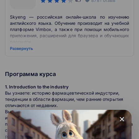
4.7
8781
отзыв
Skyeng — российская онлайн-школа по изучению
английского языка. Обучение производит на учебной
платформе Vimbox, а также при помощи мобильного
приложения, расширений для браузера и обучающих
рассылок.
Развернуть
kyeng — это онлайн-школа английского языка,
которая объединяет в себе два способа обучения:
индивидуальные занятия с репетитором,
самостоятельное обучение с помощью современных
Программа курса
сервисов.
1. Introduction to the industry
Чтобы занятия английским были по-настоящему
Вы узнаете: историю фармацевтической индустрии,
эффективными и наши ученики могли погрузиться в
тенденции в области фармации, чем ранние открытия
настоящую языковую среду, мы разработали целую
отличаются от недавних.
экосистему сервисов.
Вы научитесь: обсуждать прошлое и настоящее
индустрии, говорить датами и цифрами, читать
close
Экосистема Skyeng анализирует действия ученика,
профессиональные тексты, воспринимать информацию на
отслеживает его ошибки, строит персональную
слух, обсуждать основных игроков рынка и тонкости
образовательную траекторию, поддерживает и
работы в разных отделах фармкомпаний, проходить