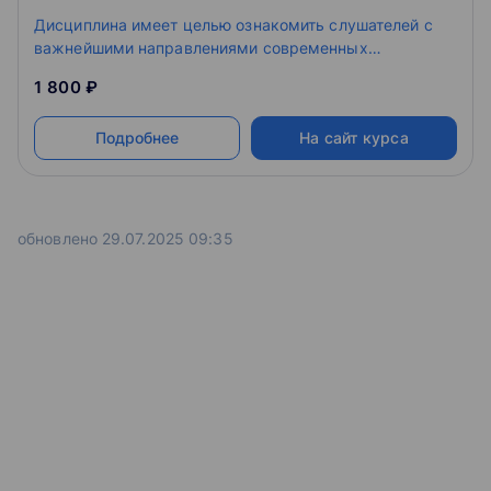
Дисциплина имеет целью ознакомить слушателей с
важнейшими направлениями современных
лексикологических исследований в отечественной и
1 800 ₽
зарубежной лингвистике, с основными актуальными
проблемами в этой области языкознания.
Подробнее
На сайт курса
обновлено 29.07.2025 09:35