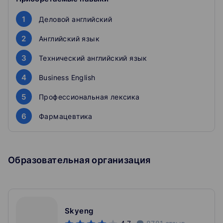
2. Drugs
3. Pharma lab and drug testing
1
Деловой английский
4. Drug manufacturing and its monitoring
5. Future of the industry
2
Английский язык
3
Технический английский язык
4
Business English
5
Профессиональная лексика
6
Фармацевтика
Образовательная организация
Skyeng