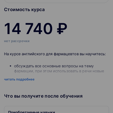
Стоимость курса
14 740 ₽
нет рассрочки
На курсе английского для фармацевтов вы научитесь:
обсуждать все основные вопросы на тему
фармации, при этом использовать в речи новые
слова и грамматические правила
читать подробнее
проходить собеседования в международные
фармакологические компании
читать полезные медицинские и
Что вы получите после обучения
фармацевтические материалы (научные статьи,
книги) в оригинале
1. Introduction to the industry
Приобретаемые навыки