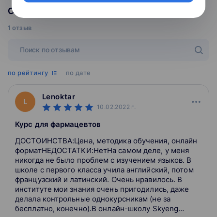
устройства, оборудование, фармацевтические
Отзывы о курсе
исследования, а также рассказывать об этапах
1 отзыв
клинических исследований лекарств.
Уроки в разделе:
• Drug discovery and development
• Drug labels
по рейтингу
по дате
4. Drug manufacturing and its monitoring
Вы узнаете: что такое стандарт GMP (Good Manufacturing
Lenoktar
Practice), подробности о фармаконадзоре и о том, как
L
10.02.2022
г.
изготавливают таблетки.
Вы научитесь: рассказывать, как делают таблетки,
Курс для фармацевтов
предупреждать о побочных эффектах, спрашивать о
симптомах, описывать обязанности специалиста по
ДОСТОИНСТВА:Цена, методика обучения, онлайн
фармаконадзору и основные принципы GMP.
форматНЕДОСТАТКИ:НетНа самом деле, у меня
Уроки в разделе:
никогда не было проблем с изучением языков. В
• Production and packaging
школе с первого класса учила английский, потом
• Pharmacovigilance
французский и латинский. Очень нравилось. В
институте мои знания очень пригодились, даже
делала контрольные однокурсникам (не за
5. Future of the industry
бесплатно, конечно).В онлайн-школу Skyeng
Вы узнаете: в чем суть фармацевтики и ее тонкостей,