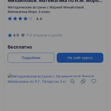
Михайловой. Математика по И.М. Моро 3
класс
Методические встречи с Марией Михайловой.
Математика Моро 3 класс
4.4
4.9
714
отзывов
о школе
бесплатно
Подробнее
На сайт курса