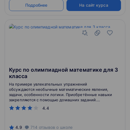
Подробнее
На сайт курса
Курс по олимпиадной математике для 3
класса
На примере увлекательных упражнений
обсуждаются необычные математические явления,
задачи, особенности логики. Приобретённые навыки
закрепляются с помощью домашних заданий.
Понятные примеры познакомят с законами логики и
4.4
научат использовать самые разные схемы для
решения нестандартных задач, а различные
головоломки помогут развить навыки мышления.
4.9
714
отзывов
о школе