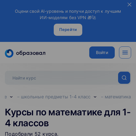
Оцени свой AI-уровень и получи доступ к лучшим
ИИ-моделям без VPN 🎁🚀
Перейти
Войти
ние
школьные предметы 1-4 класс
математика
Курсы по математике для 1-
4 классов
Подобрали
52
‌
курса
.