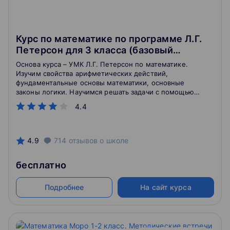
Курс по математике по программе Л.Г.
Петерсон для 3 класса (базовый
уровень)
Основа курса – УМК Л.Г. Петерсон по математике.
Изучим свойства арифметических действий,
фундаментальные основы математики, основные
законы логики. Научимся решать задачи с помощью
таблиц и схем.
4.4
4.9
714
отзывов
о школе
бесплатно
Подробнее
На сайт курса