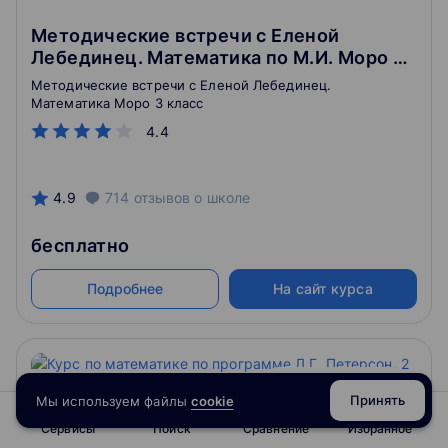
Методические встречи с Еленой
Лебединец. Математика по М.И. Моро 3
класс
Методические встречи с Еленой Лебединец.
Математика Моро 3 класс
4.4
4.9
714
отзывов
о школе
бесплатно
Подробнее
На сайт курса
Принять
Мы используем файлы
cookie
Сервисы
Поиск
Сравнение
Избранное