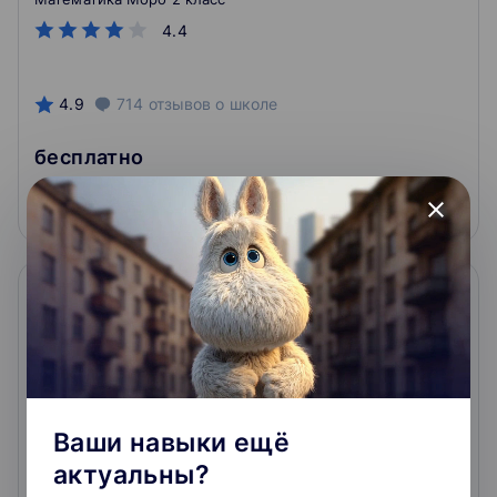
4.4
4.9
714
отзывов
о школе
бесплатно
Подробнее
На сайт курса
close
Ваши навыки ещё
Курс по математике по программе Л.Г.
актуальны?
Петерсон для 1 класса (базовый