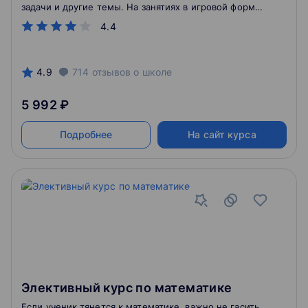
задачи и другие темы. На занятиях в игровой форме
обсуждаются методы решения олимпиадных задач
4.4
по математике, логика и необычные явления.
Приобретённые навыки закрепляются с помощью
домашних заданий.
4.9
714
отзывов
о школе
5 992 ₽
Подробнее
На сайт курса
Элективный курс по математике
Если ученик тянется к математике, важно не гасить