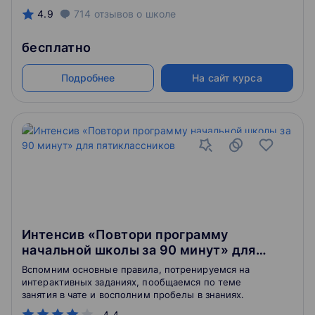
4.9
714
отзывов
о школе
бесплатно
Подробнее
На сайт курса
Интенсив «Повтори программу
начальной школы за 90 минут» для
пятиклассников
Вспомним основные правила, потренируемся на
интерактивных заданиях, пообщаемся по теме
занятия в чате и восполним пробелы в знаниях.
4.4