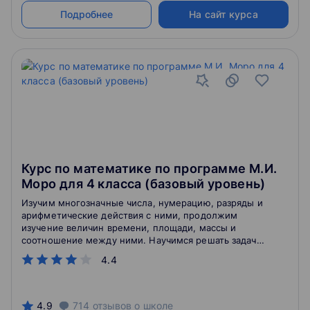
Подробнее
На сайт курса
Курс по математике по программе М.И.
Моро для 4 класса (базовый уровень)
Изучим многозначные числа, нумерацию, разряды и
арифметические действия с ними, продолжим
изучение величин времени, площади, массы и
соотношение между ними. Научимся решать задачи
на скорость, время и расстояние. Повторим все виды
4.4
задач, решение уравнений, основные свойства
сложения и умножения, будем решать
геометрические задачи.
4.9
714
отзывов
о школе