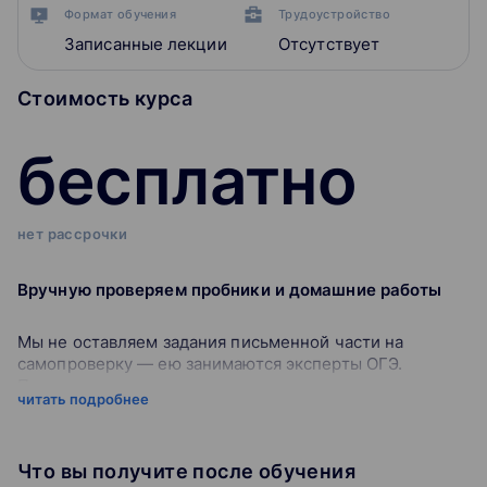
Формат обучения
Трудоустройство
Записанные лекции
Отсутствует
Стоимость курса
бесплатно
нет рассрочки
Вручную проверяем пробники и домашние работы
Мы не оставляем задания письменной части на
самопроверку — ею занимаются эксперты ОГЭ.
Проверяем «по-настоящему», как на экзамене, и в
читать подробнее
результате вы получаете развёрнутую обратную связь.
Всё это — ради скорости подготовки и вашего
результата.
Что вы получите после обучения