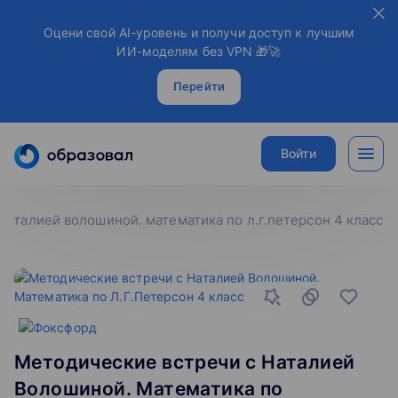
Оцени свой AI-уровень и получи доступ к лучшим
ИИ-моделям без VPN 🎁🚀
Перейти
Войти
наталией волошиной. математика по л.г.петерсон 4 класс
Методические встречи с Наталией
Волошиной. Математика по