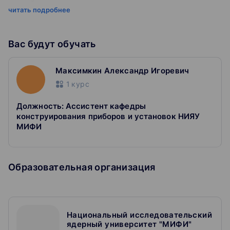
устройств на основе микроконтроллеров;
читать подробнее
Знание приёмов и методов программирования
встраиваемых систем.
Вас будут обучать
Умения
Максимкин Александр Игоревич
Умение применять изученные алгоритмы и приёмы в
профессиональной деятельности;
1
курс
Умение использовать современные принципы
проектирования, программирования и разработки
Должность: Ассистент кафедры
встраиваемых систем.
конструирования приборов и установок НИЯУ
МИФИ
Навыки
Владение навыками системного понимания процессов;
Образовательная организация
Владение навыками коммуникации в команде
разработчиков;
Владение современными средствами разработки
программного обеспечения для встраиваемых систем.
Национальный исследовательский
ядерный университет "МИФИ"