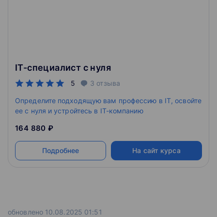
образования
Модуль 4. Компиляция проекта (Часть 2)
Урок 1. Компоновщик.
IT-специалист с нуля
Урок 2. Сборка программ.
5
3
отзыва
Урок 3. Выходные файлы.
Определите подходящую вам профессию в IT, освойте
ее с нуля и устройтесь в IT-компанию
164 880 ₽
Модуль 5. Устройство памяти
Подробнее
На сайт курса
Урок 1. Организация памяти.
Урок 2. Строение программного интерфейса.
Урок 3. Типы данных.
обновлено 10.08.2025 01:51