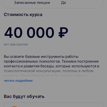
Записанные лекции
Да
Стоимость курса
40 000 ₽
нет рассрочки
Вы освоите базовые инструменты работы
профессиональных психологов. Техники построения
контакта и развития беседы, которые используются в
психологической консультации, полезны в любом
диалоге. Проективные методы диагностики и
исследования личности применяются в
читать подробнее
психологическом консультировании, в
психодиагностике, в научных исследованиях, в работе
с персоналом, в самопознании. Подход системной
Вас будут обучать
семейной терапии позволяет исследовать и
анализировать проблемы человека и семьи как единой